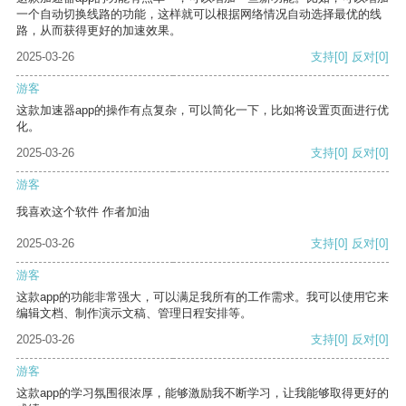
一个自动切换线路的功能，这样就可以根据网络情况自动选择最优的线
路，从而获得更好的加速效果。
2025-03-26
支持
[0]
反对
[0]
游客
这款加速器app的操作有点复杂，可以简化一下，比如将设置页面进行优
化。
2025-03-26
支持
[0]
反对
[0]
游客
我喜欢这个软件 作者加油
2025-03-26
支持
[0]
反对
[0]
游客
这款app的功能非常强大，可以满足我所有的工作需求。我可以使用它来
编辑文档、制作演示文稿、管理日程安排等。
2025-03-26
支持
[0]
反对
[0]
游客
这款app的学习氛围很浓厚，能够激励我不断学习，让我能够取得更好的