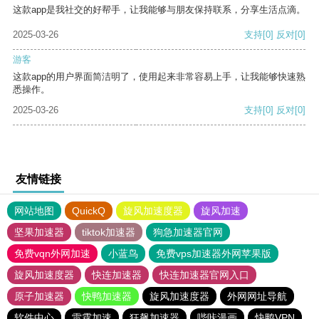
这款app是我社交的好帮手，让我能够与朋友保持联系，分享生活点滴。
2025-03-26
支持
[0]
反对
[0]
游客
这款app的用户界面简洁明了，使用起来非常容易上手，让我能够快速熟
悉操作。
2025-03-26
支持
[0]
反对
[0]
友情链接
网站地图
QuickQ
旋风加速度器
旋风加速
坚果加速器
tiktok加速器
狗急加速器官网
免费vqn外网加速
小蓝鸟
免费vps加速器外网苹果版
旋风加速度器
快连加速器
快连加速器官网入口
原子加速器
快鸭加速器
旋风加速度器
外网网址导航
软件中心
雷霆加速
狂飙加速器
哔咔漫画
快鸭VPN