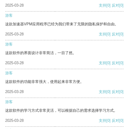
2025-03-28
支持
[0]
反对
[0]
游客
这款加速器VPM应用程序已经为我们带来了无限的隐私保护和自由。
2025-03-28
支持
[0]
反对
[0]
游客
这款软件的界面设计非常简洁，一目了然。
2025-03-28
支持
[0]
反对
[0]
游客
这款软件的功能非常强大，使用起来非常方便。
2025-03-28
支持
[0]
反对
[0]
游客
这款软件的学习方式非常灵活，可以根据自己的需求选择学习方式。
2025-03-28
支持
[0]
反对
[0]