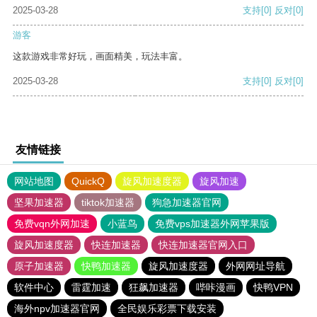
2025-03-28
支持
[0]
反对
[0]
游客
这款游戏非常好玩，画面精美，玩法丰富。
2025-03-28
支持
[0]
反对
[0]
友情链接
网站地图
QuickQ
旋风加速度器
旋风加速
坚果加速器
tiktok加速器
狗急加速器官网
免费vqn外网加速
小蓝鸟
免费vps加速器外网苹果版
旋风加速度器
快连加速器
快连加速器官网入口
原子加速器
快鸭加速器
旋风加速度器
外网网址导航
软件中心
雷霆加速
狂飙加速器
哔咔漫画
快鸭VPN
海外npv加速器官网
全民娱乐彩票下载安装