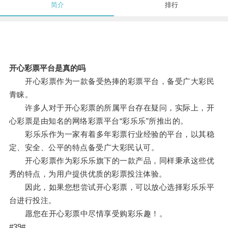
简介
排行
开心彩票平台是真的吗
开心彩票作为一款备受热捧的彩票平台，备受广大彩民
青睐。
许多人对于开心彩票的所属平台存在疑问，实际上，开
心彩票是由知名的网络彩票平台“彩乐乐”所推出的。
彩乐乐作为一家有着多年彩票行业经验的平台，以其稳
定、安全、公平的特点备受广大彩民认可。
开心彩票作为彩乐乐旗下的一款产品，同样秉承这些优
秀的特点，为用户提供优质的彩票投注体验。
因此，如果您想尝试开心彩票，可以放心选择彩乐乐平
台进行投注。
愿您在开心彩票中尽情享受购彩乐趣！。
#39#