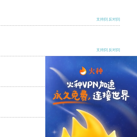
支持
[0]
反对
[0]
支持
[0]
反对
[0]
支持
[0]
反对
[0]
支持
[0]
反对
[0]