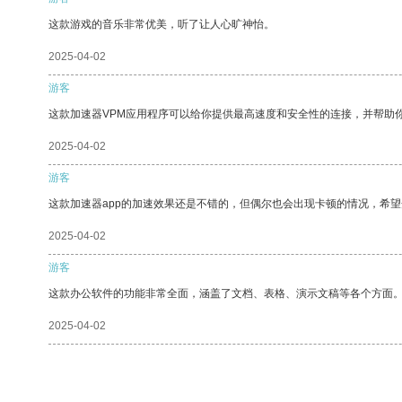
这款游戏的音乐非常优美，听了让人心旷神怡。
2025-04-02
游客
这款加速器VPM应用程序可以给你提供最高速度和安全性的连接，并帮助
2025-04-02
游客
这款加速器app的加速效果还是不错的，但偶尔也会出现卡顿的情况，希
2025-04-02
游客
这款办公软件的功能非常全面，涵盖了文档、表格、演示文稿等各个方面
2025-04-02