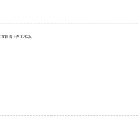
你在网络上自由移动。