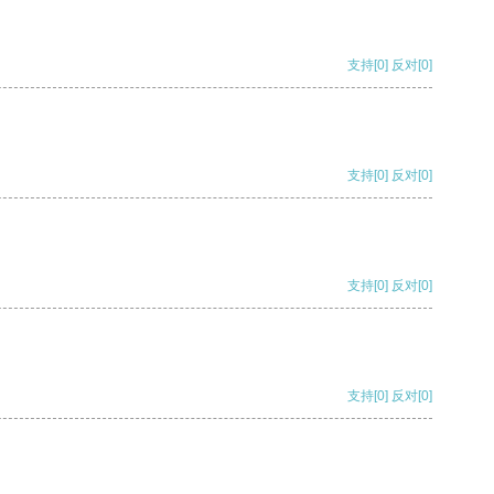
支持
[0]
反对
[0]
支持
[0]
反对
[0]
支持
[0]
反对
[0]
支持
[0]
反对
[0]