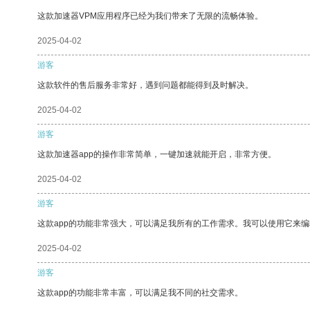
这款加速器VPM应用程序已经为我们带来了无限的流畅体验。
2025-04-02
游客
这款软件的售后服务非常好，遇到问题都能得到及时解决。
2025-04-02
游客
这款加速器app的操作非常简单，一键加速就能开启，非常方便。
2025-04-02
游客
这款app的功能非常强大，可以满足我所有的工作需求。我可以使用它来
2025-04-02
游客
这款app的功能非常丰富，可以满足我不同的社交需求。