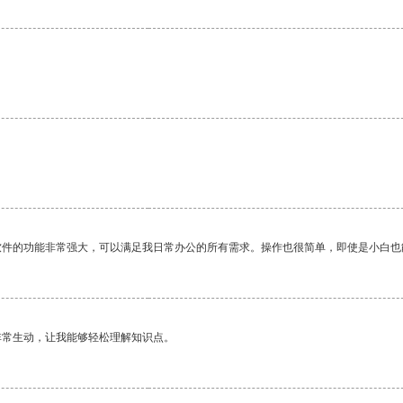
软件的功能非常强大，可以满足我日常办公的所有需求。操作也很简单，即使是小白也
非常生动，让我能够轻松理解知识点。