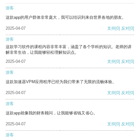
游客
这款app的用户群体非常庞大，我可以结识到来自世界各地的朋友。
2025-04-07
支持
[0]
反对
[0]
游客
这款学习软件的课程内容非常丰富，涵盖了各个学科的知识。老师的讲
解非常生动，让我能够轻松理解知识点。
2025-04-07
支持
[0]
反对
[0]
游客
这款加速器VPM应用程序已经为我们带来了无限的流畅体验。
2025-04-07
支持
[0]
反对
[0]
游客
这款app就像我的财务顾问，让我能够省钱又省心。
2025-04-07
支持
[0]
反对
[0]
游客