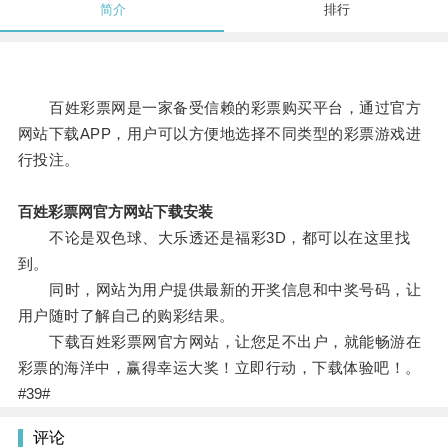
简介
排行
百姓彩票网是一家备受信赖的彩票购买平台，通过官方
网站下载APP，用户可以方便地选择不同类型的彩票游戏进
行投注。
百姓彩票网官方网站下载安装
不论是双色球、大乐透还是福彩3D，都可以在这里找
到。
同时，网站为用户提供最新的开奖信息和中奖号码，让
用户随时了解自己的购彩结果。
下载百姓彩票网官方网站，让您足不出户，就能畅游在
彩票的海洋中，赢得幸运大奖！立即行动，下载体验吧！。
#39#
评论