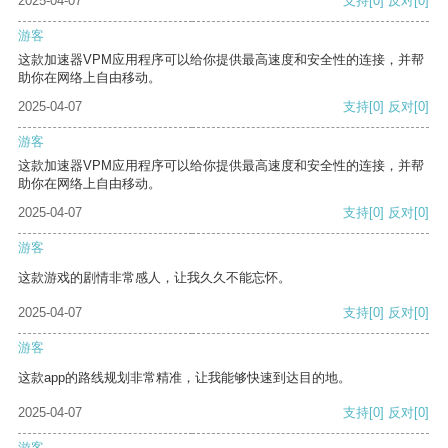
2025-04-07
支持
[0]
反对
[0]
游客
这款加速器VPM应用程序可以给你提供最高速度和安全性的连接，并帮
助你在网络上自由移动。
2025-04-07
支持
[0]
反对
[0]
游客
这款加速器VPM应用程序可以给你提供最高速度和安全性的连接，并帮
助你在网络上自由移动。
2025-04-07
支持
[0]
反对
[0]
游客
这款游戏的剧情非常感人，让我久久不能忘怀。
2025-04-07
支持
[0]
反对
[0]
游客
这款app的路线规划非常精准，让我能够快速到达目的地。
2025-04-07
支持
[0]
反对
[0]
游客