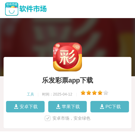
乐发彩票app下载
工具
|
时间：2025-04-12
|
安卓下载
苹果下载
PC下载
安卓市场，安全绿色