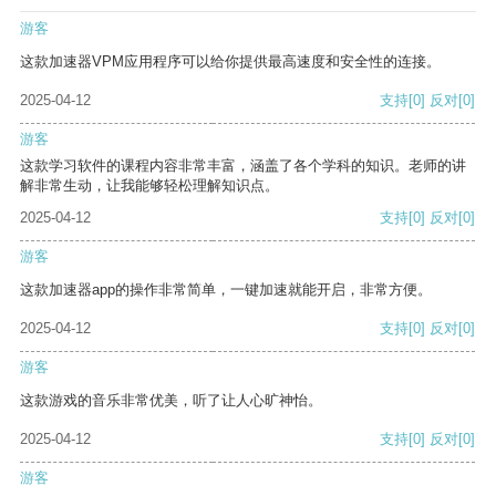
游客
这款加速器VPM应用程序可以给你提供最高速度和安全性的连接。
2025-04-12
支持
[0]
反对
[0]
游客
这款学习软件的课程内容非常丰富，涵盖了各个学科的知识。老师的讲
解非常生动，让我能够轻松理解知识点。
2025-04-12
支持
[0]
反对
[0]
游客
这款加速器app的操作非常简单，一键加速就能开启，非常方便。
2025-04-12
支持
[0]
反对
[0]
游客
这款游戏的音乐非常优美，听了让人心旷神怡。
2025-04-12
支持
[0]
反对
[0]
游客