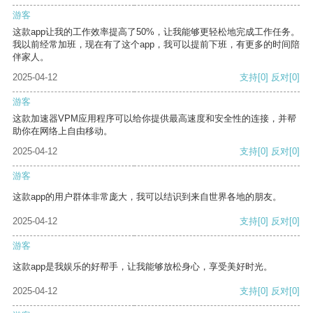
游客
这款app让我的工作效率提高了50%，让我能够更轻松地完成工作任务。
我以前经常加班，现在有了这个app，我可以提前下班，有更多的时间陪
伴家人。
2025-04-12
支持
[0]
反对
[0]
游客
这款加速器VPM应用程序可以给你提供最高速度和安全性的连接，并帮
助你在网络上自由移动。
2025-04-12
支持
[0]
反对
[0]
游客
这款app的用户群体非常庞大，我可以结识到来自世界各地的朋友。
2025-04-12
支持
[0]
反对
[0]
游客
这款app是我娱乐的好帮手，让我能够放松身心，享受美好时光。
2025-04-12
支持
[0]
反对
[0]