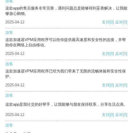
游客
这款app的售后服务非常完善，遇到问题总是能够得到妥善解决，让我能
够放心购物。
2025-04-12
支持
[0]
反对
[0]
游客
这款加速器VPM应用程序可以给你提供最高速度和安全性的连接，并帮
助你在网络上自由移动。
2025-04-12
支持
[0]
反对
[0]
游客
这款加速器VPM应用程序已经为我们带来了无限的流畅体验和安全性保
护。
2025-04-12
支持
[0]
反对
[0]
游客
这款app是我社交的好帮手，让我能够与朋友保持联系，分享生活点滴。
2025-04-12
支持
[0]
反对
[0]
游客