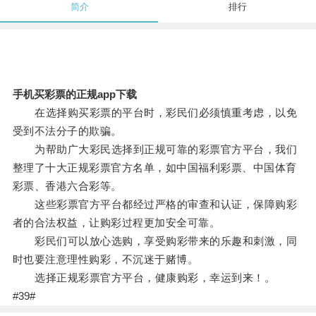
简介
排行
手机买彩票的正规app下载
在选择购买彩票的平台时，彩民们必须慎重考虑，以免
受到不法分子的欺骗。
为帮助广大彩民选择到正规可靠的彩票官方平台，我们
整理了十大正规彩票官方名单，如中国福利彩票、中国体育
彩票、香港六合彩等。
这些彩票官方平台都经过严格的审查和认证，保障购彩
者的合法权益，让购彩过程更加安全可靠。
彩民们可以放心选购，享受购彩带来的乐趣和刺激，同
时也要注意理性购彩，不沉迷于赌博。
选择正规彩票官方平台，健康购彩，幸运到来！。
#39#