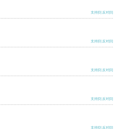
支持
[0]
反对
[0]
支持
[0]
反对
[0]
支持
[0]
反对
[0]
支持
[0]
反对
[0]
支持
[0]
反对
[0]