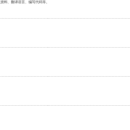
找资料、翻译语言、编写代码等。
。