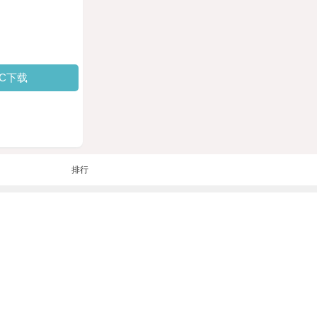
PC下载
排行