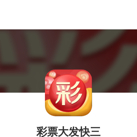
彩票大发快三