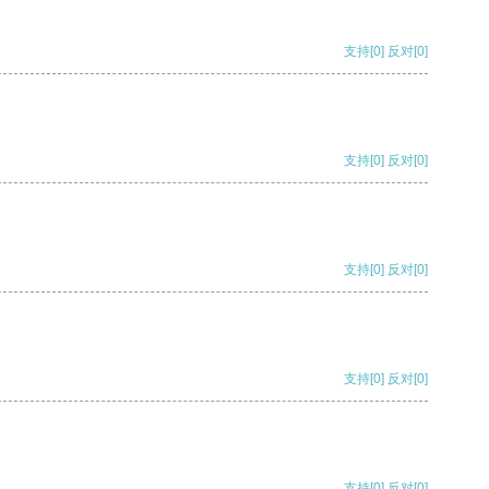
支持
[0]
反对
[0]
支持
[0]
反对
[0]
支持
[0]
反对
[0]
支持
[0]
反对
[0]
支持
[0]
反对
[0]