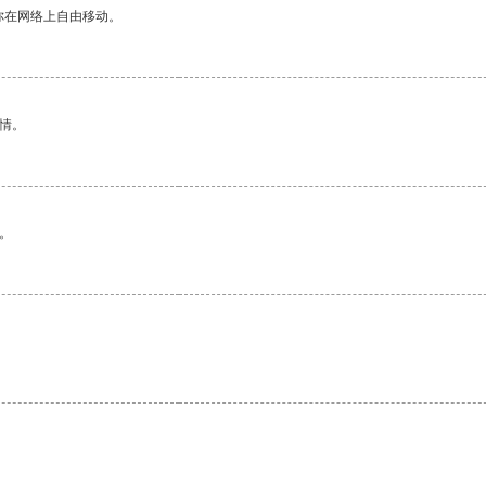
你在网络上自由移动。
情。
。