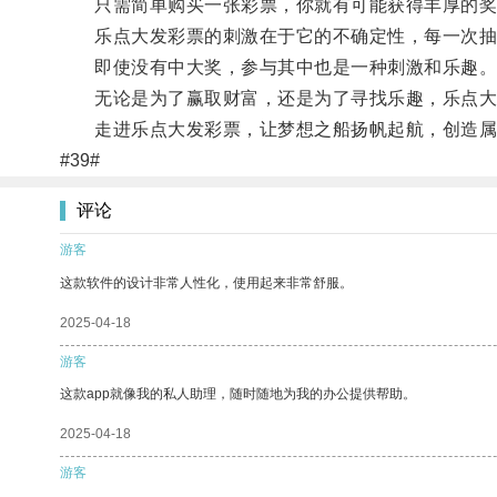
只需简单购买一张彩票，你就有可能获得丰厚的奖
乐点大发彩票的刺激在于它的不确定性，每一次抽
即使没有中大奖，参与其中也是一种刺激和乐趣
无论是为了赢取财富，还是为了寻找乐趣，乐点大
走进乐点大发彩票，让梦想之船扬帆起航，创造属
#39#
评论
游客
这款软件的设计非常人性化，使用起来非常舒服。
2025-04-18
游客
这款app就像我的私人助理，随时随地为我的办公提供帮助。
2025-04-18
游客