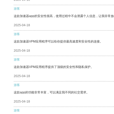
游客
这款加速器app的安全性很高，使用过程中不会泄露个人信息，让我非常放
2025-04-18
游客
这款加速器VPM应用程序可以给你提供最高速度和安全性的连接。
2025-04-18
游客
这款加速器VPM应用程序提供了顶级的安全性和隐私保护。
2025-04-18
游客
这款app的功能非常丰富，可以满足我不同的社交需求。
2025-04-18
游客