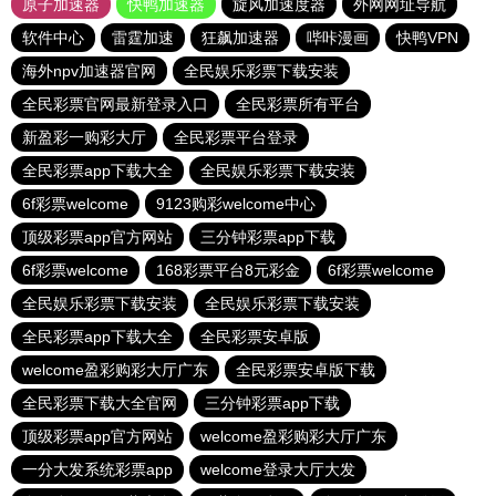
原子加速器
快鸭加速器
旋风加速度器
外网网址导航
软件中心
雷霆加速
狂飙加速器
哔咔漫画
快鸭VPN
海外npv加速器官网
全民娱乐彩票下载安装
全民彩票官网最新登录入口
全民彩票所有平台
新盈彩一购彩大厅
全民彩票平台登录
全民彩票app下载大全
全民娱乐彩票下载安装
6f彩票welcome
9123购彩welcome中心
顶级彩票app官方网站
三分钟彩票app下载
6f彩票welcome
168彩票平台8元彩金
6f彩票welcome
全民娱乐彩票下载安装
全民娱乐彩票下载安装
全民彩票app下载大全
全民彩票安卓版
welcome盈彩购彩大厅广东
全民彩票安卓版下载
全民彩票下载大全官网
三分钟彩票app下载
顶级彩票app官方网站
welcome盈彩购彩大厅广东
一分大发系统彩票app
welcome登录大厅大发