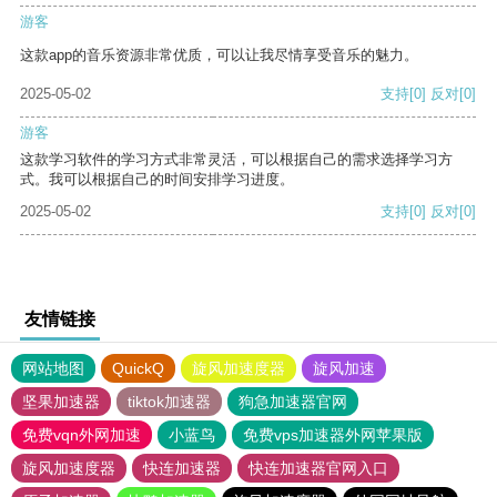
游客
这款app的音乐资源非常优质，可以让我尽情享受音乐的魅力。
2025-05-02
支持
[0]
反对
[0]
游客
这款学习软件的学习方式非常灵活，可以根据自己的需求选择学习方
式。我可以根据自己的时间安排学习进度。
2025-05-02
支持
[0]
反对
[0]
友情链接
网站地图
QuickQ
旋风加速度器
旋风加速
坚果加速器
tiktok加速器
狗急加速器官网
免费vqn外网加速
小蓝鸟
免费vps加速器外网苹果版
旋风加速度器
快连加速器
快连加速器官网入口