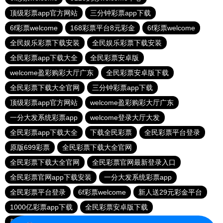
顶级彩票app官方网站
三分钟彩票app下载
6f彩票welcome
168彩票平台8元彩金
6f彩票welcome
全民娱乐彩票下载安装
全民娱乐彩票下载安装
全民彩票app下载大全
全民彩票安卓版
welcome盈彩购彩大厅广东
全民彩票安卓版下载
全民彩票下载大全官网
三分钟彩票app下载
顶级彩票app官方网站
welcome盈彩购彩大厅广东
一分大发系统彩票app
welcome登录大厅大发
全民彩票app下载大全
下载全民彩票
全民彩票平台登录
原版699彩票
全民彩票下载大全官网
全民彩票下载大全官网
全民彩票官网最新登录入口
全民彩票官网app下载安装
一分大发系统彩票app
全民彩票平台登录
6f彩票welcome
新人送29元彩金平台
1000亿彩票app下载
全民彩票安卓版下载
新人送29元彩金平台
全民彩票平台换了吗