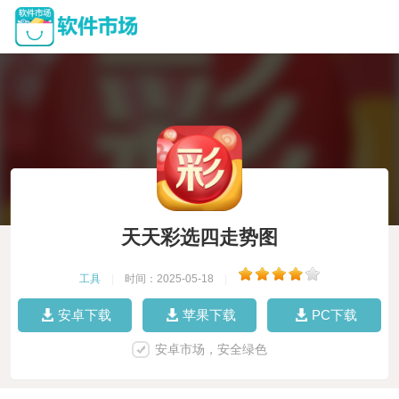
天天彩选四走势图
工具
|
时间：2025-05-18
|
安卓下载
苹果下载
PC下载
安卓市场，安全绿色