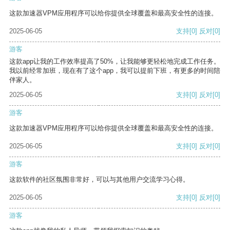
这款加速器VPM应用程序可以给你提供全球覆盖和最高安全性的连接。
2025-06-05
支持
[0]
反对
[0]
游客
这款app让我的工作效率提高了50%，让我能够更轻松地完成工作任务。
我以前经常加班，现在有了这个app，我可以提前下班，有更多的时间陪
伴家人。
2025-06-05
支持
[0]
反对
[0]
游客
这款加速器VPM应用程序可以给你提供全球覆盖和最高安全性的连接。
2025-06-05
支持
[0]
反对
[0]
游客
这款软件的社区氛围非常好，可以与其他用户交流学习心得。
2025-06-05
支持
[0]
反对
[0]
游客