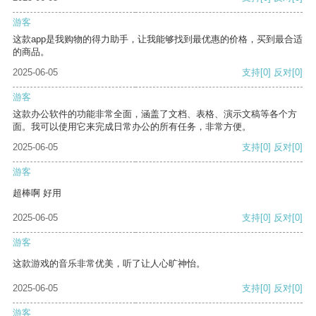
游客
这款app是我购物的得力助手，让我能够找到最优惠的价格，买到最合适
的商品。
2025-06-05
支持
[0]
反对
[0]
游客
这款办公软件的功能非常全面，涵盖了文档、表格、演示文稿等各个方
面。我可以使用它来完成日常办公的所有任务，非常方便。
2025-06-05
支持
[0]
反对
[0]
游客
超棒啊 好用
2025-06-05
支持
[0]
反对
[0]
游客
这款游戏的音乐非常优美，听了让人心旷神怡。
2025-06-05
支持
[0]
反对
[0]
游客