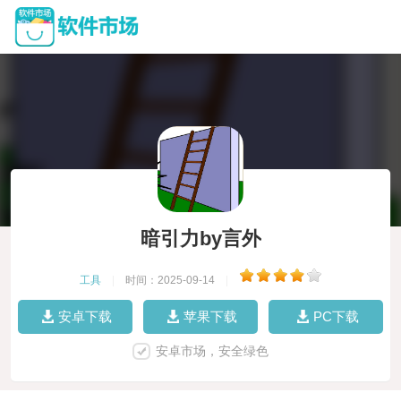
暗引力by言外
工具
|
时间：2025-09-14
|
安卓下载
苹果下载
PC下载
安卓市场，安全绿色