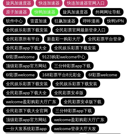
旋风加速度器
快连加速器
快连加速器官网入口
原子加速器
快鸭加速器
旋风加速度器
外网网址导航
软件中心
雷霆加速
狂飙加速器
哔咔漫画
快鸭VPN
全民娱乐彩票下载安装
全民彩票官网最新登录入口
全民彩票所有平台
新盈彩一购彩大厅
全民彩票平台登录
全民彩票app下载大全
全民娱乐彩票下载安装
6f彩票welcome
9123购彩welcome中心
顶级彩票app官方网站
三分钟彩票app下载
6f彩票welcome
168彩票平台8元彩金
6f彩票welcome
全民娱乐彩票下载安装
全民娱乐彩票下载安装
全民彩票app下载大全
全民彩票安卓版
welcome盈彩购彩大厅广东
全民彩票安卓版下载
全民彩票下载大全官网
三分钟彩票app下载
顶级彩票app官方网站
welcome盈彩购彩大厅广东
一分大发系统彩票app
welcome登录大厅大发