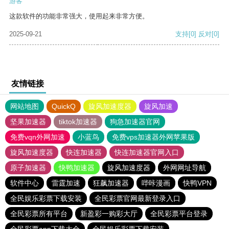
游客
这款软件的功能非常强大，使用起来非常方便。
2025-09-21
支持
[0]
反对
[0]
友情链接
网站地图
QuickQ
旋风加速度器
旋风加速
坚果加速器
tiktok加速器
狗急加速器官网
免费vqn外网加速
小蓝鸟
免费vps加速器外网苹果版
旋风加速度器
快连加速器
快连加速器官网入口
原子加速器
快鸭加速器
旋风加速度器
外网网址导航
软件中心
雷霆加速
狂飙加速器
哔咔漫画
快鸭VPN
全民娱乐彩票下载安装
全民彩票官网最新登录入口
全民彩票所有平台
新盈彩一购彩大厅
全民彩票平台登录