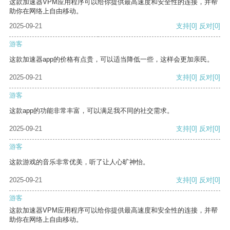
这款加速器VPM应用程序可以给你提供最高速度和安全性的连接，并帮
助你在网络上自由移动。
2025-09-21
支持
[0]
反对
[0]
游客
这款加速器app的价格有点贵，可以适当降低一些，这样会更加亲民。
2025-09-21
支持
[0]
反对
[0]
游客
这款app的功能非常丰富，可以满足我不同的社交需求。
2025-09-21
支持
[0]
反对
[0]
游客
这款游戏的音乐非常优美，听了让人心旷神怡。
2025-09-21
支持
[0]
反对
[0]
游客
这款加速器VPM应用程序可以给你提供最高速度和安全性的连接，并帮
助你在网络上自由移动。