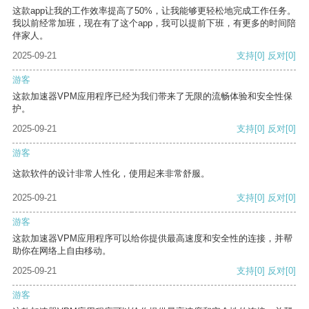
这款app让我的工作效率提高了50%，让我能够更轻松地完成工作任务。
我以前经常加班，现在有了这个app，我可以提前下班，有更多的时间陪
伴家人。
2025-09-21
支持
[0]
反对
[0]
游客
这款加速器VPM应用程序已经为我们带来了无限的流畅体验和安全性保
护。
2025-09-21
支持
[0]
反对
[0]
游客
这款软件的设计非常人性化，使用起来非常舒服。
2025-09-21
支持
[0]
反对
[0]
游客
这款加速器VPM应用程序可以给你提供最高速度和安全性的连接，并帮
助你在网络上自由移动。
2025-09-21
支持
[0]
反对
[0]
游客