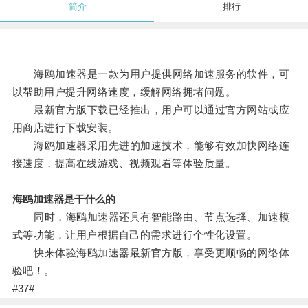
简介
排行
海鸥加速器是一款为用户提供网络加速服务的软件，可
以帮助用户提升网络速度，缓解网络拥堵问题。
最新官方版下载已经推出，用户可以通过官方网站或应
用商店进行下载安装。
海鸥加速器采用先进的加速技术，能够有效加快网络连
接速度，提高在线游戏、视频观看等体验质量。
海鸥加速器是干什么的
同时，海鸥加速器还具有智能路由、节点选择、加速模
式等功能，让用户根据自己的需求进行个性化设置。
快来体验海鸥加速器最新官方版，享受更顺畅的网络体
验吧！。
#37#