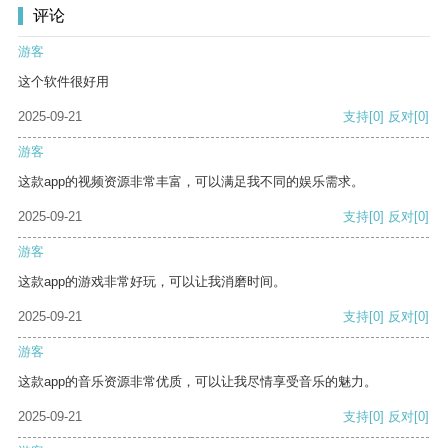
评论
游客
这个软件很好用
2025-09-21
支持
[0]
反对
[0]
游客
这款app的视频资源非常丰富，可以满足我不同的娱乐需求。
2025-09-21
支持
[0]
反对
[0]
游客
这款app的游戏非常好玩，可以让我消磨时间。
2025-09-21
支持
[0]
反对
[0]
游客
这款app的音乐资源非常优质，可以让我尽情享受音乐的魅力。
2025-09-21
支持
[0]
反对
[0]