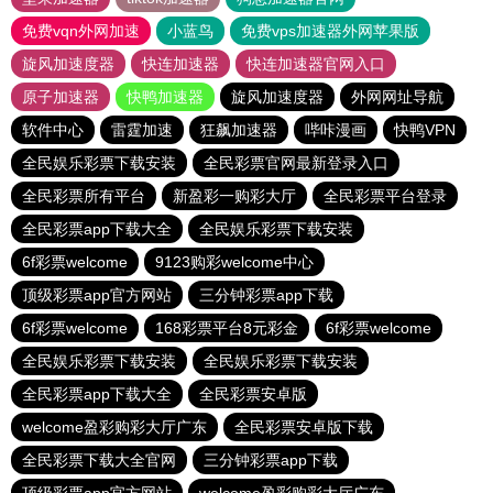
免费vqn外网加速
小蓝鸟
免费vps加速器外网苹果版
旋风加速度器
快连加速器
快连加速器官网入口
原子加速器
快鸭加速器
旋风加速度器
外网网址导航
软件中心
雷霆加速
狂飙加速器
哔咔漫画
快鸭VPN
全民娱乐彩票下载安装
全民彩票官网最新登录入口
全民彩票所有平台
新盈彩一购彩大厅
全民彩票平台登录
全民彩票app下载大全
全民娱乐彩票下载安装
6f彩票welcome
9123购彩welcome中心
顶级彩票app官方网站
三分钟彩票app下载
6f彩票welcome
168彩票平台8元彩金
6f彩票welcome
全民娱乐彩票下载安装
全民娱乐彩票下载安装
全民彩票app下载大全
全民彩票安卓版
welcome盈彩购彩大厅广东
全民彩票安卓版下载
全民彩票下载大全官网
三分钟彩票app下载