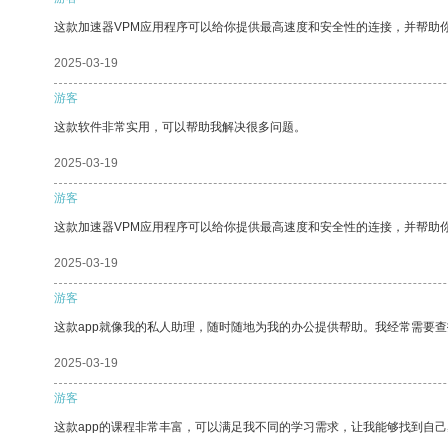
这款加速器VPM应用程序可以给你提供最高速度和安全性的连接，并帮助
2025-03-19
游客
这款软件非常实用，可以帮助我解决很多问题。
2025-03-19
游客
这款加速器VPM应用程序可以给你提供最高速度和安全性的连接，并帮助
2025-03-19
游客
这款app就像我的私人助理，随时随地为我的办公提供帮助。我经常需要查
2025-03-19
游客
这款app的课程非常丰富，可以满足我不同的学习需求，让我能够找到自