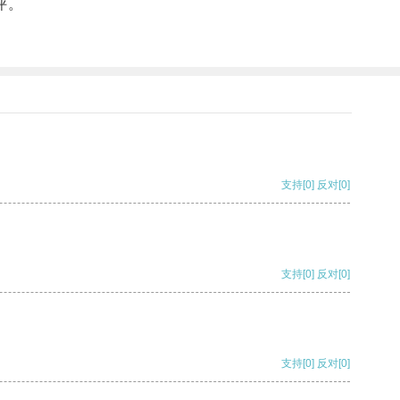
评。
支持
[0]
反对
[0]
支持
[0]
反对
[0]
支持
[0]
反对
[0]