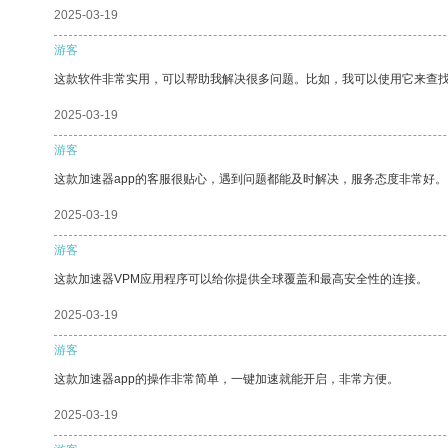
2025-03-19
游客
这款软件非常实用，可以帮助我解决很多问题。比如，我可以使用它来查
2025-03-19
游客
这款加速器app的客服很贴心，遇到问题都能及时解决，服务态度非常好。
2025-03-19
游客
这款加速器VPM应用程序可以给你提供全球覆盖和最高安全性的连接。
2025-03-19
游客
这款加速器app的操作非常简单，一键加速就能开启，非常方便。
2025-03-19