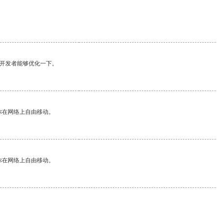
望开发者能够优化一下。
你在网络上自由移动。
你在网络上自由移动。