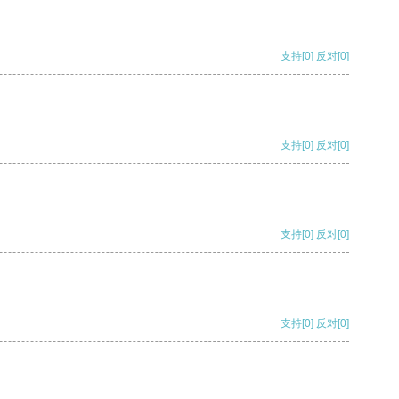
支持
[0]
反对
[0]
支持
[0]
反对
[0]
支持
[0]
反对
[0]
支持
[0]
反对
[0]