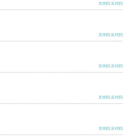
支持
[0]
反对
[0]
支持
[0]
反对
[0]
支持
[0]
反对
[0]
支持
[0]
反对
[0]
支持
[0]
反对
[0]