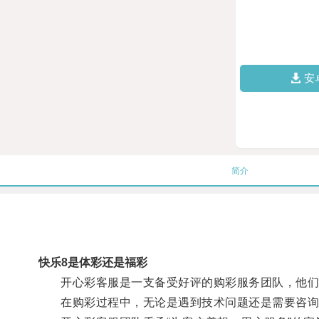
安
简介
快乐8是体彩还是福彩
开心彩客服是一支备受好评的购彩服务团队，他们不
在购彩过程中，无论是遇到技术问题还是需要咨询相