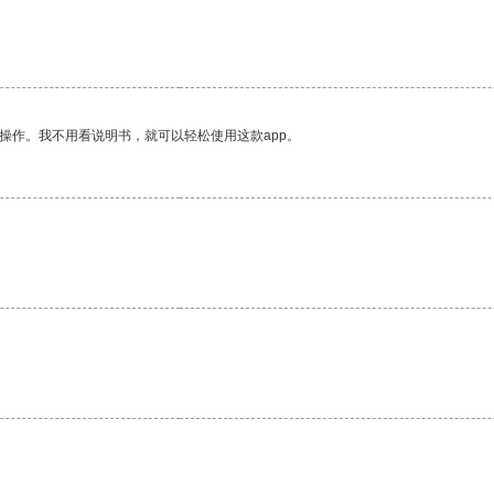
操作。我不用看说明书，就可以轻松使用这款app。