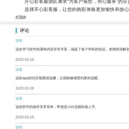
开心彩客服团队秉承“为客户着想，用心服务”的宗
选择开心彩客服，让您的购彩体验更加愉快和放心
#39#
评论
游客
这款学习软件的课程内容非常丰富，涵盖了各个学科的知识。老师的讲解
2025-03-19
游客
这款app的社区氛围很温馨，让我能够感受到家的温暖。
2025-03-19
游客
这款软件的操作非常简单，即使是小白也能快速上手。
2025-03-19
游客