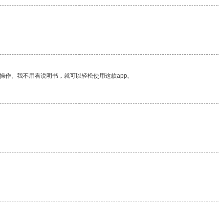
操作。我不用看说明书，就可以轻松使用这款app。
。