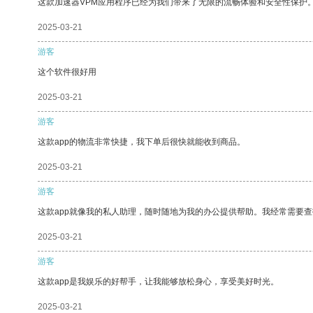
这款加速器VPM应用程序已经为我们带来了无限的流畅体验和安全性保护
2025-03-21
游客
这个软件很好用
2025-03-21
游客
这款app的物流非常快捷，我下单后很快就能收到商品。
2025-03-21
游客
这款app就像我的私人助理，随时随地为我的办公提供帮助。我经常需要查
2025-03-21
游客
这款app是我娱乐的好帮手，让我能够放松身心，享受美好时光。
2025-03-21