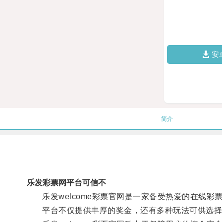
安
简介
乐发彩票网平台可信不
乐发welcome彩票官网是一家备受热爱的在线彩
平台不仅提供丰厚的奖金，还有多种玩法可供选择