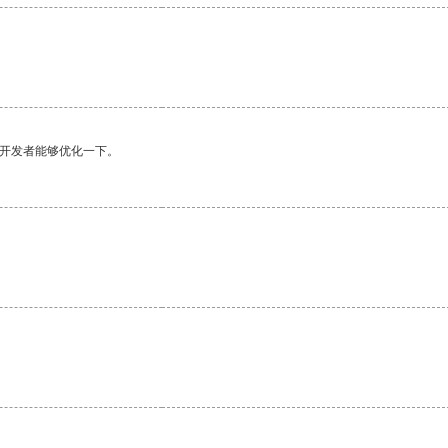
望开发者能够优化一下。