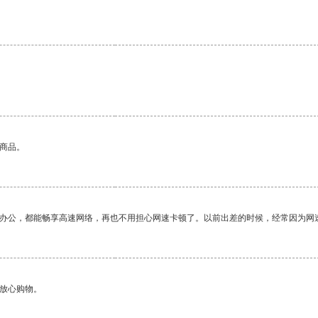
的商品。
作办公，都能畅享高速网络，再也不用担心网速卡顿了。以前出差的时候，经常因为网
够放心购物。