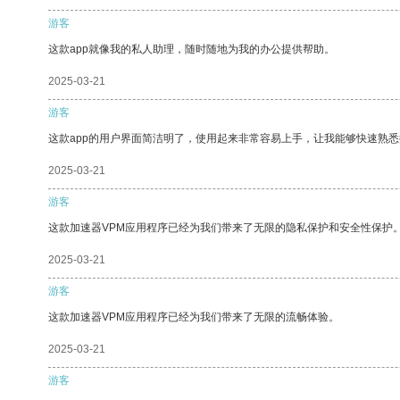
游客
这款app就像我的私人助理，随时随地为我的办公提供帮助。
2025-03-21
游客
这款app的用户界面简洁明了，使用起来非常容易上手，让我能够快速熟悉
2025-03-21
游客
这款加速器VPM应用程序已经为我们带来了无限的隐私保护和安全性保护
2025-03-21
游客
这款加速器VPM应用程序已经为我们带来了无限的流畅体验。
2025-03-21
游客