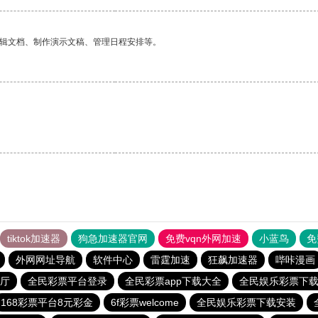
编辑文档、制作演示文稿、管理日程安排等。
。
tiktok加速器
狗急加速器官网
免费vqn外网加速
小蓝鸟
免
外网网址导航
软件中心
雷霆加速
狂飙加速器
哔咔漫画
厅
全民彩票平台登录
全民彩票app下载大全
全民娱乐彩票下
168彩票平台8元彩金
6f彩票welcome
全民娱乐彩票下载安装