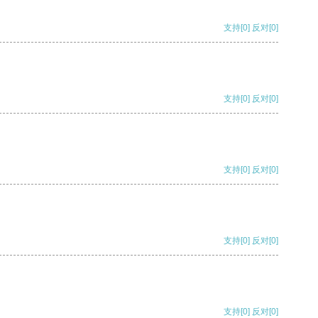
支持
[0]
反对
[0]
支持
[0]
反对
[0]
支持
[0]
反对
[0]
支持
[0]
反对
[0]
支持
[0]
反对
[0]