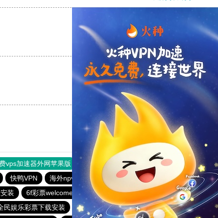
支持
[0]
反对
[0]
支持
[0]
反对
[0]
费vps加速器外网苹果版
旋风加速度器
快连加速器
快鸭VPN
海外npv加速器官网
全民娱乐彩票下载安装
载安装
6f彩票welcome
9123购彩welcome中心
全民娱乐彩票下载安装
全民彩票app下载大全
全民彩票安卓版