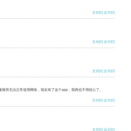
支持
[0]
反对
[0]
支持
[0]
反对
[0]
支持
[0]
反对
[0]
速慢而无法正常使用网络，现在有了这个app，我再也不用担心了。
支持
[0]
反对
[0]
支持
[0]
反对
[0]