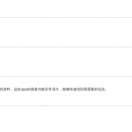
。
找资料，这款app的搜索功能非常强大，能够快速找到我需要的信息。