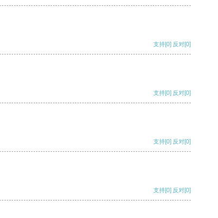
支持
[0]
反对
[0]
支持
[0]
反对
[0]
支持
[0]
反对
[0]
支持
[0]
反对
[0]