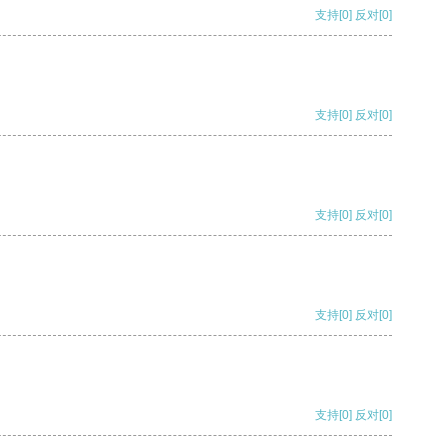
支持
[0]
反对
[0]
支持
[0]
反对
[0]
支持
[0]
反对
[0]
支持
[0]
反对
[0]
支持
[0]
反对
[0]