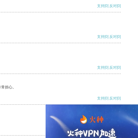
支持
[0]
反对
[0]
支持
[0]
反对
[0]
支持
[0]
反对
[0]
非常担心。
支持
[0]
反对
[0]
支持
[0]
反对
[0]