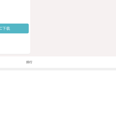
PC下载
排行