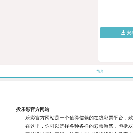
安
简介
投乐彩官方网站
乐彩官方网站是一个值得信赖的在线彩票平台，致
在这里，你可以选择各种各样的彩票游戏，包括双色