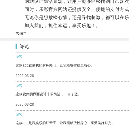
网站设计简洁直观，让用户能够轻松找到自己喜欢
同时，乐彩官方网站还提供安全、便捷的支付方式
无论你是想放松心情，还是寻找刺激，都可以在乐
加入我们，抓住幸运，享受乐趣！。
#39#
评论
游客
这款app就像我的财务顾问，让我能够省钱又省心。
2025-03-28
游客
这款软件的界面设计非常简洁，一目了然。
2025-03-28
游客
这款app是我娱乐的好帮手，让我能够放松身心，享受美好时光。