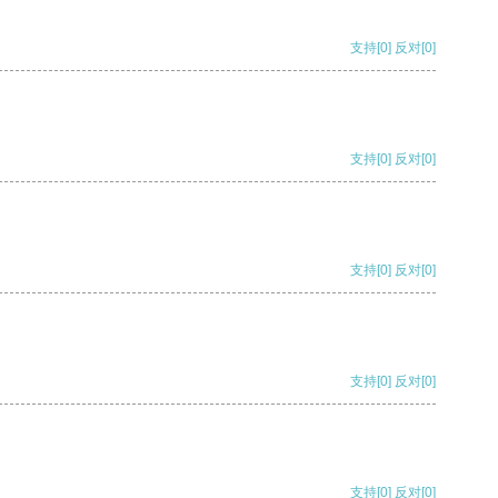
支持
[0]
反对
[0]
支持
[0]
反对
[0]
支持
[0]
反对
[0]
支持
[0]
反对
[0]
支持
[0]
反对
[0]