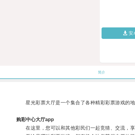
安
简介
星光彩票大厅是一个集合了各种精彩彩票游戏的地方
购彩中心大厅app
在这里，您可以和其他彩民们一起竞猜、交流，享