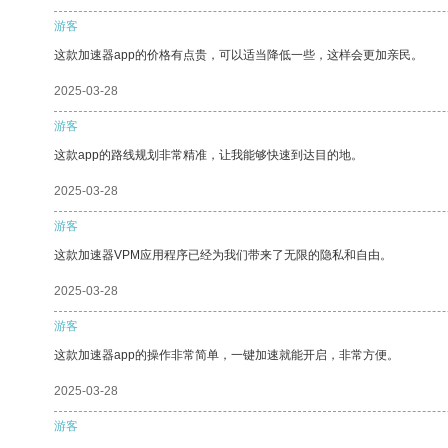
游客
这款加速器app的价格有点贵，可以适当降低一些，这样会更加亲民。
2025-03-28
游客
这款app的路线规划非常精准，让我能够快速到达目的地。
2025-03-28
游客
这款加速器VPM应用程序已经为我们带来了无限的隐私和自由。
2025-03-28
游客
这款加速器app的操作非常简单，一键加速就能开启，非常方便。
2025-03-28
游客