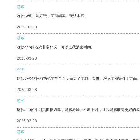
游客
这款游戏非常好玩，画面精美，玩法丰富。
2025-03-28
游客
这款app的游戏非常好玩，可以让我消磨时间。
2025-03-28
游客
这款办公软件的功能非常全面，涵盖了文档、表格、演示文稿等各个方面
2025-03-28
游客
这款app的学习氛围很浓厚，能够激励我不断学习，让我能够取得更好的成
2025-03-28
游客