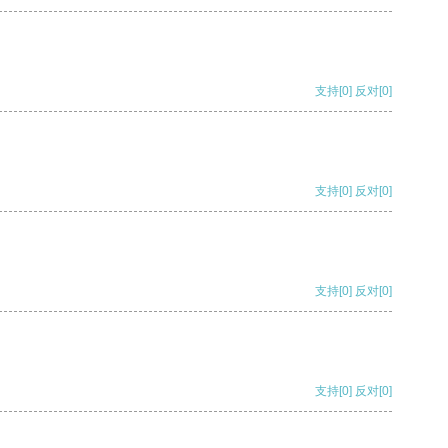
支持
[0]
反对
[0]
支持
[0]
反对
[0]
支持
[0]
反对
[0]
支持
[0]
反对
[0]