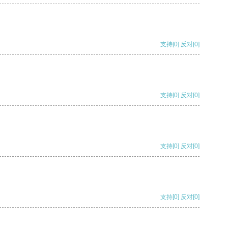
支持
[0]
反对
[0]
支持
[0]
反对
[0]
支持
[0]
反对
[0]
支持
[0]
反对
[0]