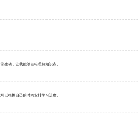
非常生动，让我能够轻松理解知识点。
我可以根据自己的时间安排学习进度。