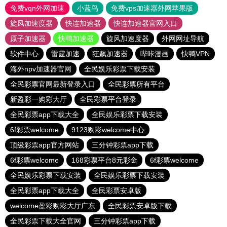
免费vqn外网加速
小蓝鸟
免费vps加速器外网苹果版
旋风加速度器
快连加速器
快连加速器官网入口
原子加速器
快鸭加速器
旋风加速度器
外网网址导航
软件中心
雷霆加速
狂飙加速器
哔咔漫画
快鸭VPN
海外npv加速器官网
全民娱乐彩票下载安装
全民彩票官网最新登录入口
全民彩票所有平台
新盈彩一购彩大厅
全民彩票平台登录
全民彩票app下载大全
全民娱乐彩票下载安装
6f彩票welcome
9123购彩welcome中心
顶级彩票app官方网站
三分钟彩票app下载
6f彩票welcome
168彩票平台8元彩金
6f彩票welcome
全民娱乐彩票下载安装
全民娱乐彩票下载安装
全民彩票app下载大全
全民彩票安卓版
welcome盈彩购彩大厅广东
全民彩票安卓版下载
全民彩票下载大全官网
三分钟彩票app下载