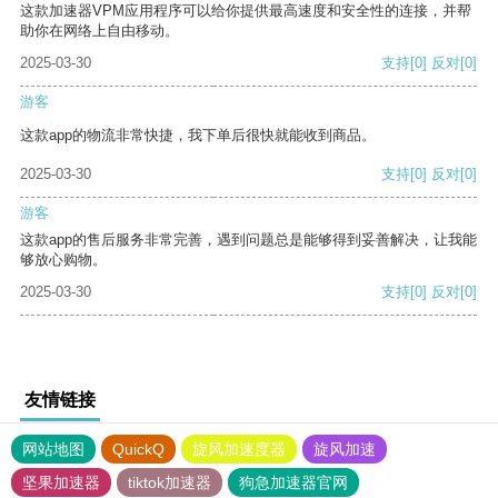
这款加速器VPM应用程序可以给你提供最高速度和安全性的连接，并帮
助你在网络上自由移动。
2025-03-30
支持
[0]
反对
[0]
游客
这款app的物流非常快捷，我下单后很快就能收到商品。
2025-03-30
支持
[0]
反对
[0]
游客
这款app的售后服务非常完善，遇到问题总是能够得到妥善解决，让我能
够放心购物。
2025-03-30
支持
[0]
反对
[0]
友情链接
网站地图
QuickQ
旋风加速度器
旋风加速
坚果加速器
tiktok加速器
狗急加速器官网