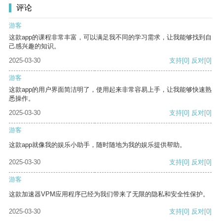
评论
游客
这款app的课程非常丰富，可以满足我不同的学习需求，让我能够找到自
己感兴趣的知识。
2025-03-30
支持
[0]
反对
[0]
游客
这款app的用户界面简洁明了，使用起来非常容易上手，让我能够快速熟
悉操作。
2025-03-30
支持
[0]
反对
[0]
游客
这款app就像我的娱乐小助手，随时随地为我的娱乐提供帮助。
2025-03-30
支持
[0]
反对
[0]
游客
这款加速器VPM应用程序已经为我们带来了无限的隐私和安全性保护。
2025-03-30
支持
[0]
反对
[0]