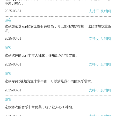
中游刃有余。
2025-03-31
支持
[0]
反对
[0]
游客
这款加速器app的安全性有待提高，可以加强防护措施，比如增加双重验
证。
2025-03-31
支持
[0]
反对
[0]
游客
这款软件的设计非常人性化，使用起来非常方便。
2025-03-31
支持
[0]
反对
[0]
游客
这款app的视频资源非常丰富，可以满足我不同的娱乐需求。
2025-03-31
支持
[0]
反对
[0]
游客
这款游戏的音乐非常优美，听了让人心旷神怡。