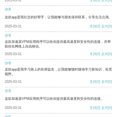
2025-03-31
支持
[0]
反对
[0]
游客
这款app是我社交的好帮手，让我能够与朋友保持联系，分享生活点滴。
2025-03-31
支持
[0]
反对
[0]
游客
这款加速器VPM应用程序可以给你提供最高速度和安全性的连接，并帮
助你在网络上自由移动。
2025-03-31
支持
[0]
反对
[0]
游客
这款app是我学习路上的良师益友，让我能够随时随地学习新知识，拓宽
视野。
2025-03-31
支持
[0]
反对
[0]
游客
这款加速器VPM应用程序可以给你提供最高速度和安全性的连接。
2025-03-31
支持
[0]
反对
[0]
游客