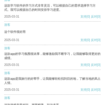
这款学习软件的学习方式非常灵活，可以根据自己的需求选择学习方
式。我可以根据自己的时间安排学习进度。
2025-03-31
支持
[0]
反对
[0]
游客
这个软件很好用
2025-03-31
支持
[0]
反对
[0]
游客
这款app的学习氛围很浓厚，能够激励我不断学习，让我能够取得更好的
成绩。
2025-03-31
支持
[0]
反对
[0]
游客
这款app是我旅行的好帮手，让我能够轻松找到目的地，了解当地的风土
人情。
2025-03-31
支持
[0]
反对
[0]
游客
这款游戏非常好玩，画面精美，玩法丰富。