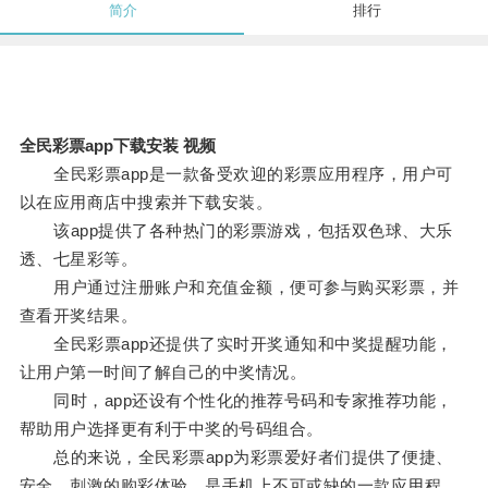
简介
排行
全民彩票app下载安装 视频
全民彩票app是一款备受欢迎的彩票应用程序，用户可
以在应用商店中搜索并下载安装。
该app提供了各种热门的彩票游戏，包括双色球、大乐
透、七星彩等。
用户通过注册账户和充值金额，便可参与购买彩票，并
查看开奖结果。
全民彩票app还提供了实时开奖通知和中奖提醒功能，
让用户第一时间了解自己的中奖情况。
同时，app还设有个性化的推荐号码和专家推荐功能，
帮助用户选择更有利于中奖的号码组合。
总的来说，全民彩票app为彩票爱好者们提供了便捷、
安全、刺激的购彩体验，是手机上不可或缺的一款应用程