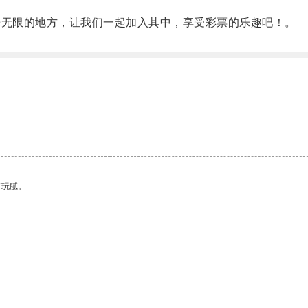
乐无限的地方，让我们一起加入其中，享受彩票的乐趣吧！。
有玩腻。