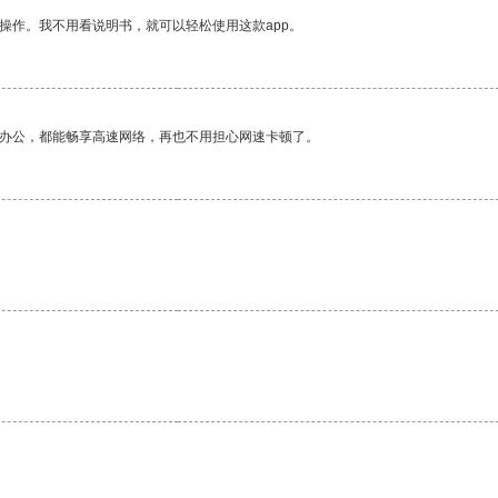
操作。我不用看说明书，就可以轻松使用这款app。
作办公，都能畅享高速网络，再也不用担心网速卡顿了。