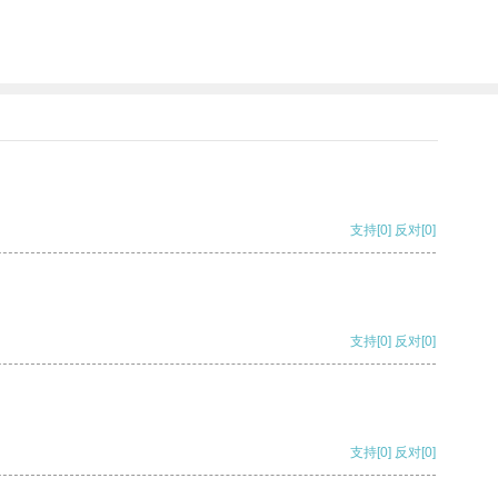
支持
[0]
反对
[0]
支持
[0]
反对
[0]
支持
[0]
反对
[0]