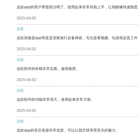
这款app的用户界面简洁明了，使用起来非常容易上手，让我能够快速熟悉
2025-04-02
游客
这款加速器app简直是居家旅行必备神器，无论是看视频、玩游戏还是工
2025-04-02
游客
这款软件的价格非常实惠，值得推荐。
2025-04-02
游客
这款软件的功能非常强大，使用起来非常方便。
2025-04-02
游客
这款app的音乐资源非常优质，可以让我尽情享受音乐的魅力。