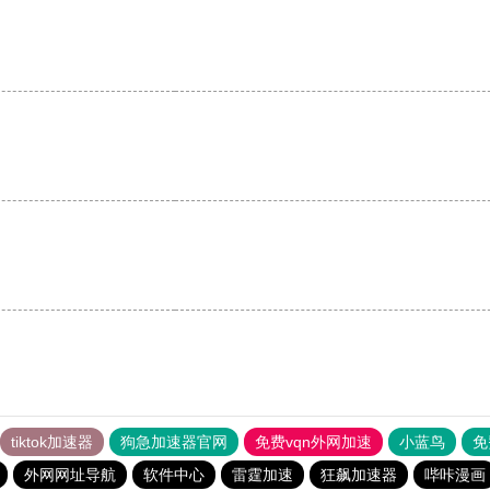
tiktok加速器
狗急加速器官网
免费vqn外网加速
小蓝鸟
免
外网网址导航
软件中心
雷霆加速
狂飙加速器
哔咔漫画