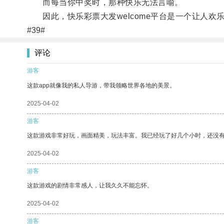
而每当你中奖时，那种快乐无法言喻。
因此，快乐彩票大发welcome平台是一个让人欢
#39#
评论
游客
这款app就像我的私人导游，带我领略世界各地的美景。
2025-04-02
游客
这款游戏非常好玩，画面精美，玩法丰富。我已经玩了好几个小时，还没
2025-04-02
游客
这款游戏的剧情非常感人，让我久久不能忘怀。
2025-04-02
游客