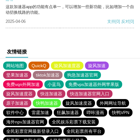
这款加速器app的功能有点单一，可以增加一些新功能，比如增加一个自
动切换线路的功能。
2025-04-06
支持
[0]
反对
[0]
友情链接
网站地图
QuickQ
旋风加速度器
旋风加速
坚果加速器
tiktok加速器
狗急加速器官网
免费vqn外网加速
小蓝鸟
免费vps加速器外网苹果版
旋风加速度器
快连加速器
快连加速器官网入口
原子加速器
快鸭加速器
旋风加速度器
外网网址导航
软件中心
雷霆加速
狂飙加速器
哔咔漫画
快鸭VPN
海外npv加速器官网
全民娱乐彩票下载安装
全民彩票官网最新登录入口
全民彩票所有平台