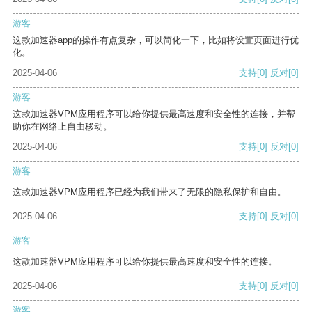
游客
这款加速器app的操作有点复杂，可以简化一下，比如将设置页面进行优
化。
2025-04-06
支持
[0]
反对
[0]
游客
这款加速器VPM应用程序可以给你提供最高速度和安全性的连接，并帮
助你在网络上自由移动。
2025-04-06
支持
[0]
反对
[0]
游客
这款加速器VPM应用程序已经为我们带来了无限的隐私保护和自由。
2025-04-06
支持
[0]
反对
[0]
游客
这款加速器VPM应用程序可以给你提供最高速度和安全性的连接。
2025-04-06
支持
[0]
反对
[0]
游客