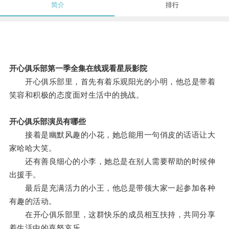
简介
排行
开心俱乐部第一季全集在线观看星辰影院
开心俱乐部里，首先有着乐观阳光的小明，他总是带着
笑容和积极的态度面对生活中的挑战。
开心俱乐部演员有哪些
接着是幽默风趣的小花，她总能用一句俏皮的话语让大
家哈哈大笑。
还有善良细心的小李，她总是在别人需要帮助的时候伸
出援手。
最后是充满活力的小王，他总是带领大家一起参加各种
有趣的活动。
在开心俱乐部里，这群快乐的成员相互扶持，共同分享
着生活中的喜怒哀乐。