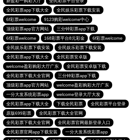
新盈彩一购彩大厅
全民彩票平台登录
全民彩票app下载大全
全民娱乐彩票下载安装
6f彩票welcome
9123购彩welcome中心
顶级彩票app官方网站
三分钟彩票app下载
6f彩票welcome
168彩票平台8元彩金
6f彩票welcome
全民娱乐彩票下载安装
全民娱乐彩票下载安装
全民彩票app下载大全
全民彩票安卓版
welcome盈彩购彩大厅广东
全民彩票安卓版下载
全民彩票下载大全官网
三分钟彩票app下载
顶级彩票app官方网站
welcome盈彩购彩大厅广东
一分大发系统彩票app
welcome登录大厅大发
全民彩票app下载大全
下载全民彩票
全民彩票平台登录
原版699彩票
全民彩票下载大全官网
全民彩票下载大全官网
全民彩票官网最新登录入口
全民彩票官网app下载安装
一分大发系统彩票app