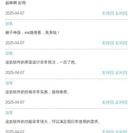
超棒啊 好用
2025-04-07
支持
[0]
反对
[0]
游客
梯子神器，ins随便看，美美哒！
2025-04-07
支持
[0]
反对
[0]
游客
这款软件的界面设计非常简洁，一目了然。
2025-04-07
支持
[0]
反对
[0]
游客
这款软件的价格非常实惠，值得推荐。
2025-04-07
支持
[0]
反对
[0]
游客
这款软件的功能非常强大，可以满足我日常使用的需求。
2025-04-07
支持
[0]
反对
[0]