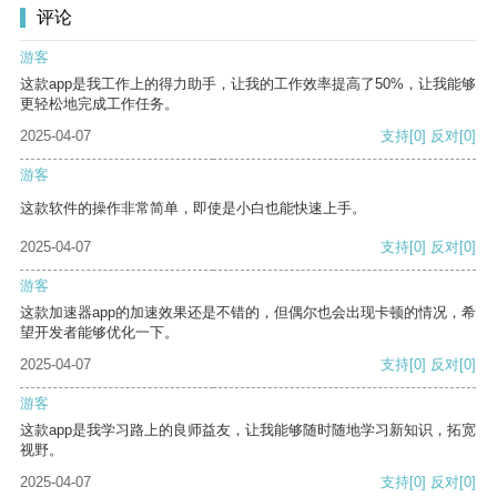
评论
游客
这款app是我工作上的得力助手，让我的工作效率提高了50%，让我能够
更轻松地完成工作任务。
2025-04-07
支持
[0]
反对
[0]
游客
这款软件的操作非常简单，即使是小白也能快速上手。
2025-04-07
支持
[0]
反对
[0]
游客
这款加速器app的加速效果还是不错的，但偶尔也会出现卡顿的情况，希
望开发者能够优化一下。
2025-04-07
支持
[0]
反对
[0]
游客
这款app是我学习路上的良师益友，让我能够随时随地学习新知识，拓宽
视野。
2025-04-07
支持
[0]
反对
[0]