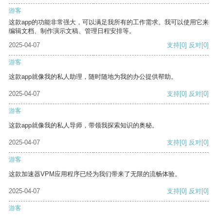
游客
这款app的功能非常强大，可以满足我所有的工作需求。我可以使用它来
编辑文档、制作演示文稿、管理日程安排等。
2025-04-07
支持
[0]
反对
[0]
游客
这款app就像我的私人助理，随时随地为我的办公提供帮助。
2025-04-07
支持
[0]
反对
[0]
游客
这款app就像我的私人导师，带领我探索知识的奥秘。
2025-04-07
支持
[0]
反对
[0]
游客
这款加速器VPM应用程序已经为我们带来了无限的流畅体验。
2025-04-07
支持
[0]
反对
[0]
游客