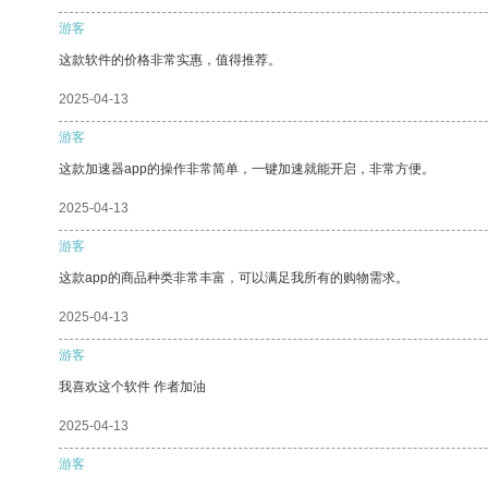
游客
这款软件的价格非常实惠，值得推荐。
2025-04-13
游客
这款加速器app的操作非常简单，一键加速就能开启，非常方便。
2025-04-13
游客
这款app的商品种类非常丰富，可以满足我所有的购物需求。
2025-04-13
游客
我喜欢这个软件 作者加油
2025-04-13
游客