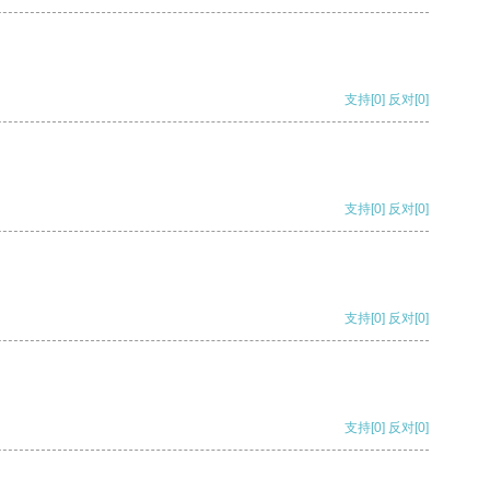
支持
[0]
反对
[0]
支持
[0]
反对
[0]
支持
[0]
反对
[0]
支持
[0]
反对
[0]