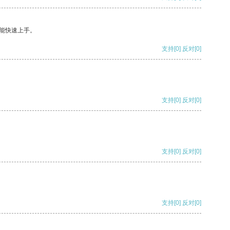
能快速上手。
支持
[0]
反对
[0]
支持
[0]
反对
[0]
支持
[0]
反对
[0]
支持
[0]
反对
[0]