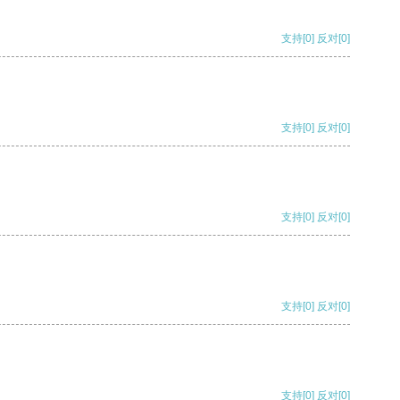
支持
[0]
反对
[0]
支持
[0]
反对
[0]
支持
[0]
反对
[0]
支持
[0]
反对
[0]
支持
[0]
反对
[0]