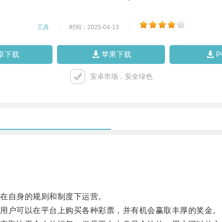
工具
|
时间：2025-04-13
|
卓下载
苹果下载
安卓市场，安全绿色
在自身的规则和制度下运营。
用户可以在平台上购买各种彩票，并有机会赢取丰厚的奖金。