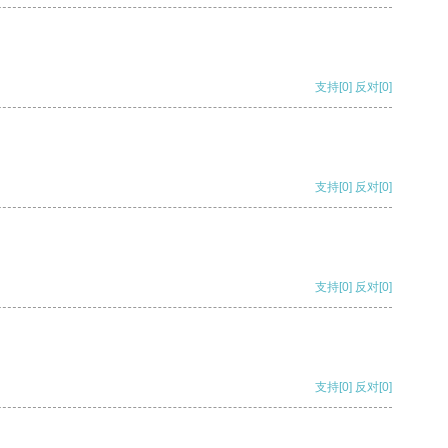
支持
[0]
反对
[0]
支持
[0]
反对
[0]
支持
[0]
反对
[0]
支持
[0]
反对
[0]