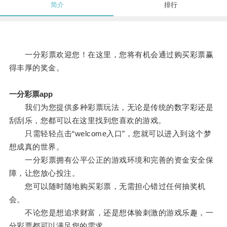
简介
排行
一分彩票欢迎您！在这里，您将有机会通过购买彩票赢
得丰厚的奖金。
一分彩票app
我们为您提供多种彩票玩法，无论是传统的数字彩还是
刮刮乐，您都可以在这里找到您喜欢的游戏。
只需轻轻点击“welcome入口”，您就可以进入到这个梦
想成真的世界。
一分彩票拥有公平公正的游戏环境和完善的资金安全保
障，让您放心投注。
您可以随时随地购买彩票，无需担心错过任何抽奖机
会。
不论您是想追求财富，还是想体验刺激的游戏乐趣，一
分彩票都可以满足您的需求。