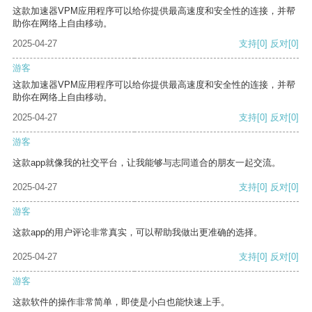
这款加速器VPM应用程序可以给你提供最高速度和安全性的连接，并帮
助你在网络上自由移动。
2025-04-27
支持
[0]
反对
[0]
游客
这款加速器VPM应用程序可以给你提供最高速度和安全性的连接，并帮
助你在网络上自由移动。
2025-04-27
支持
[0]
反对
[0]
游客
这款app就像我的社交平台，让我能够与志同道合的朋友一起交流。
2025-04-27
支持
[0]
反对
[0]
游客
这款app的用户评论非常真实，可以帮助我做出更准确的选择。
2025-04-27
支持
[0]
反对
[0]
游客
这款软件的操作非常简单，即使是小白也能快速上手。