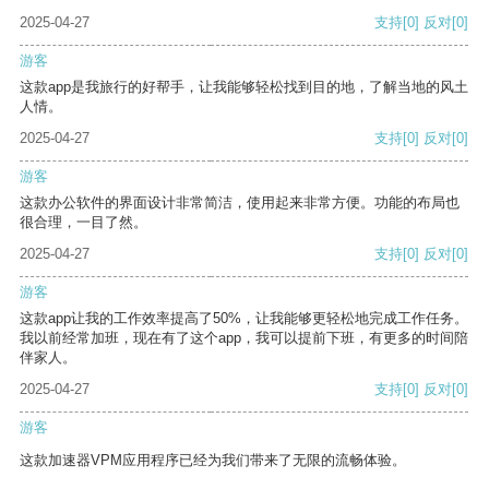
2025-04-27
支持
[0]
反对
[0]
游客
这款app是我旅行的好帮手，让我能够轻松找到目的地，了解当地的风土
人情。
2025-04-27
支持
[0]
反对
[0]
游客
这款办公软件的界面设计非常简洁，使用起来非常方便。功能的布局也
很合理，一目了然。
2025-04-27
支持
[0]
反对
[0]
游客
这款app让我的工作效率提高了50%，让我能够更轻松地完成工作任务。
我以前经常加班，现在有了这个app，我可以提前下班，有更多的时间陪
伴家人。
2025-04-27
支持
[0]
反对
[0]
游客
这款加速器VPM应用程序已经为我们带来了无限的流畅体验。