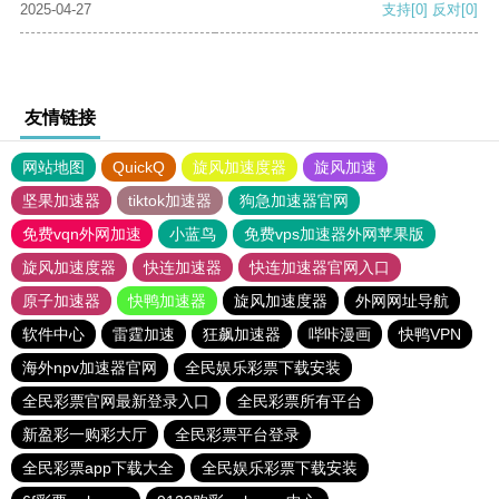
2025-04-27
支持
[0]
反对
[0]
友情链接
网站地图
QuickQ
旋风加速度器
旋风加速
坚果加速器
tiktok加速器
狗急加速器官网
免费vqn外网加速
小蓝鸟
免费vps加速器外网苹果版
旋风加速度器
快连加速器
快连加速器官网入口
原子加速器
快鸭加速器
旋风加速度器
外网网址导航
软件中心
雷霆加速
狂飙加速器
哔咔漫画
快鸭VPN
海外npv加速器官网
全民娱乐彩票下载安装
全民彩票官网最新登录入口
全民彩票所有平台
新盈彩一购彩大厅
全民彩票平台登录
全民彩票app下载大全
全民娱乐彩票下载安装