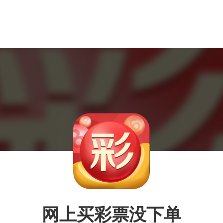
网上买彩票没下单