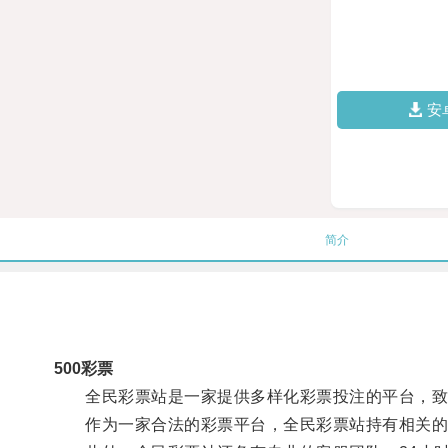
安
简介
500彩票
全民彩票站是一家提供多样化彩票投注的平台，致
作为一家合法的彩票平台，全民彩票站持有相关的