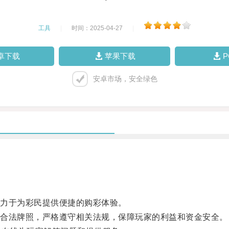
工具
|
时间：2025-04-27
|
卓下载
苹果下载
安卓市场，安全绿色
力于为彩民提供便捷的购彩体验。
合法牌照，严格遵守相关法规，保障玩家的利益和资金安全。