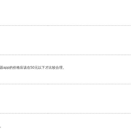
器app的价格应该在50元以下才比较合理。
。