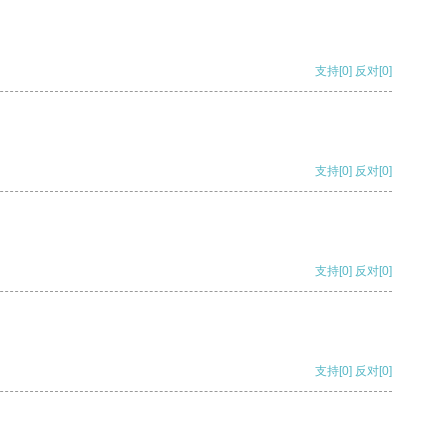
支持
[0]
反对
[0]
支持
[0]
反对
[0]
支持
[0]
反对
[0]
支持
[0]
反对
[0]