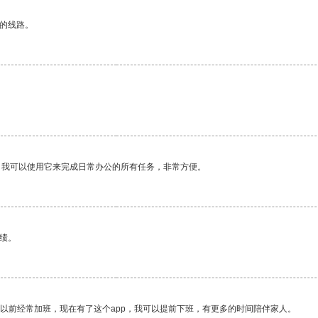
区的线路。
。我可以使用它来完成日常办公的所有任务，非常方便。
绩。
我以前经常加班，现在有了这个app，我可以提前下班，有更多的时间陪伴家人。