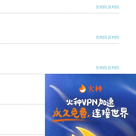
支持
[0]
反对
[0]
支持
[0]
反对
[0]
支持
[0]
反对
[0]
支持
[0]
反对
[0]
支持
[0]
反对
[0]