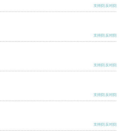
支持
[0]
反对
[0]
支持
[0]
反对
[0]
支持
[0]
反对
[0]
支持
[0]
反对
[0]
支持
[0]
反对
[0]