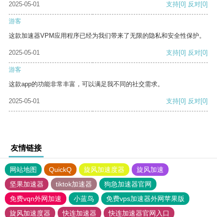
2025-05-01
支持
[0]
反对
[0]
游客
这款加速器VPM应用程序已经为我们带来了无限的隐私和安全性保护。
2025-05-01
支持
[0]
反对
[0]
游客
这款app的功能非常丰富，可以满足我不同的社交需求。
2025-05-01
支持
[0]
反对
[0]
友情链接
网站地图
QuickQ
旋风加速度器
旋风加速
坚果加速器
tiktok加速器
狗急加速器官网
免费vqn外网加速
小蓝鸟
免费vps加速器外网苹果版
旋风加速度器
快连加速器
快连加速器官网入口