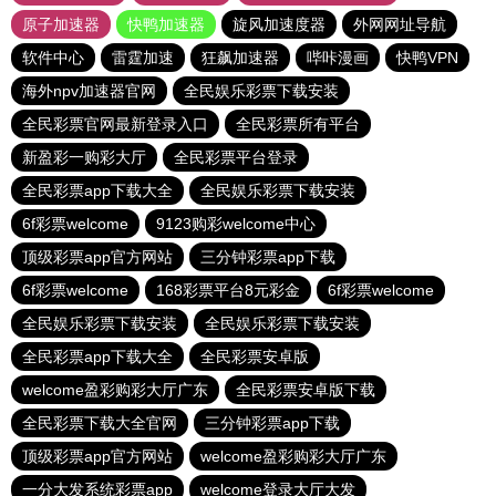
原子加速器
快鸭加速器
旋风加速度器
外网网址导航
软件中心
雷霆加速
狂飙加速器
哔咔漫画
快鸭VPN
海外npv加速器官网
全民娱乐彩票下载安装
全民彩票官网最新登录入口
全民彩票所有平台
新盈彩一购彩大厅
全民彩票平台登录
全民彩票app下载大全
全民娱乐彩票下载安装
6f彩票welcome
9123购彩welcome中心
顶级彩票app官方网站
三分钟彩票app下载
6f彩票welcome
168彩票平台8元彩金
6f彩票welcome
全民娱乐彩票下载安装
全民娱乐彩票下载安装
全民彩票app下载大全
全民彩票安卓版
welcome盈彩购彩大厅广东
全民彩票安卓版下载
全民彩票下载大全官网
三分钟彩票app下载
顶级彩票app官方网站
welcome盈彩购彩大厅广东
一分大发系统彩票app
welcome登录大厅大发