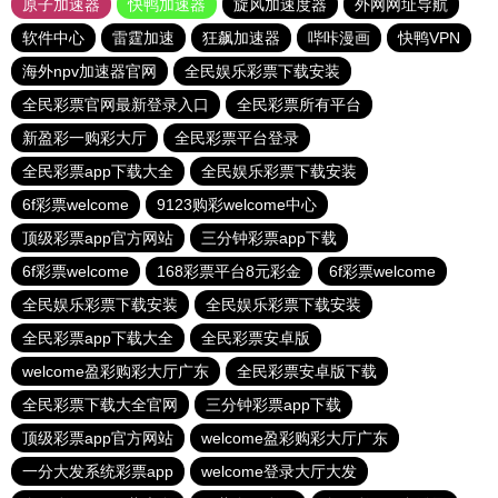
原子加速器
快鸭加速器
旋风加速度器
外网网址导航
软件中心
雷霆加速
狂飙加速器
哔咔漫画
快鸭VPN
海外npv加速器官网
全民娱乐彩票下载安装
全民彩票官网最新登录入口
全民彩票所有平台
新盈彩一购彩大厅
全民彩票平台登录
全民彩票app下载大全
全民娱乐彩票下载安装
6f彩票welcome
9123购彩welcome中心
顶级彩票app官方网站
三分钟彩票app下载
6f彩票welcome
168彩票平台8元彩金
6f彩票welcome
全民娱乐彩票下载安装
全民娱乐彩票下载安装
全民彩票app下载大全
全民彩票安卓版
welcome盈彩购彩大厅广东
全民彩票安卓版下载
全民彩票下载大全官网
三分钟彩票app下载
顶级彩票app官方网站
welcome盈彩购彩大厅广东
一分大发系统彩票app
welcome登录大厅大发