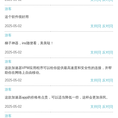
游客
这个软件很好用
2025-05-02
支持
[0]
反对
[0]
游客
梯子神器，ins随便看，美美哒！
2025-05-02
支持
[0]
反对
[0]
游客
这款加速器VPM应用程序可以给你提供最高速度和安全性的连接，并帮
助你在网络上自由移动。
2025-05-02
支持
[0]
反对
[0]
游客
这款加速器app的价格有点贵，可以适当降低一些，这样会更加亲民。
2025-05-02
支持
[0]
反对
[0]
游客