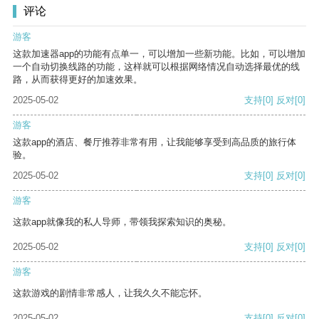
评论
游客
这款加速器app的功能有点单一，可以增加一些新功能。比如，可以增加
一个自动切换线路的功能，这样就可以根据网络情况自动选择最优的线
路，从而获得更好的加速效果。
2025-05-02
支持
[0]
反对
[0]
游客
这款app的酒店、餐厅推荐非常有用，让我能够享受到高品质的旅行体
验。
2025-05-02
支持
[0]
反对
[0]
游客
这款app就像我的私人导师，带领我探索知识的奥秘。
2025-05-02
支持
[0]
反对
[0]
游客
这款游戏的剧情非常感人，让我久久不能忘怀。
2025-05-02
支持
[0]
反对
[0]