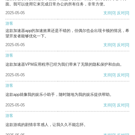
面。我可以使用它来完成日常办公的所有任务，非常方便。
2025-05-05
支持
[0]
反对
[0]
游客
这款加速器app的加速效果还是不错的，但偶尔也会出现卡顿的情况，希
望开发者能够优化一下。
2025-05-05
支持
[0]
反对
[0]
游客
这款加速器VPM应用程序已经为我们带来了无限的隐私保护和自由。
2025-05-05
支持
[0]
反对
[0]
游客
这款app就像我的娱乐小助手，随时随地为我的娱乐提供帮助。
2025-05-05
支持
[0]
反对
[0]
游客
这款游戏的剧情非常感人，让我久久不能忘怀。