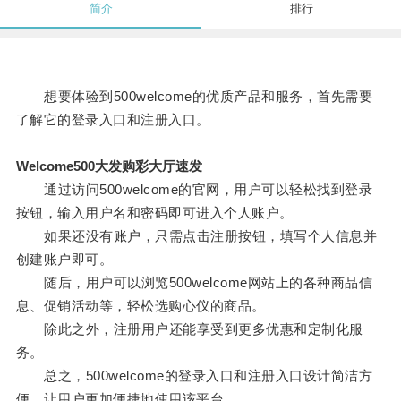
简介
排行
想要体验到500welcome的优质产品和服务，首先需要
了解它的登录入口和注册入口。
Welcome500大发购彩大厅速发
通过访问500welcome的官网，用户可以轻松找到登录
按钮，输入用户名和密码即可进入个人账户。
如果还没有账户，只需点击注册按钮，填写个人信息并
创建账户即可。
随后，用户可以浏览500welcome网站上的各种商品信
息、促销活动等，轻松选购心仪的商品。
除此之外，注册用户还能享受到更多优惠和定制化服
务。
总之，500welcome的登录入口和注册入口设计简洁方
便，让用户更加便捷地使用该平台。