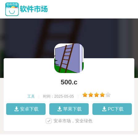
500.c
工具
|
时间：2025-05-05
|
安卓下载
苹果下载
PC下载
安卓市场，安全绿色