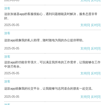
2025-05-05
支持
[0]
反对
[0]
游客
这款加速器app的客服很贴心，遇到问题都能及时解决，服务态度非常
好。
2025-05-05
支持
[0]
反对
[0]
游客
这款app就像我的私人助理，随时随地为我的办公提供帮助。
2025-05-05
支持
[0]
反对
[0]
游客
这款app的功能非常强大，可以满足我所有的工作需求，让我能够在工作
中游刃有余。
2025-05-05
支持
[0]
反对
[0]
游客
这款app就像我的社交平台，让我能够与志同道合的朋友一起交流。
2025-05-05
支持
[0]
反对
[0]
游客