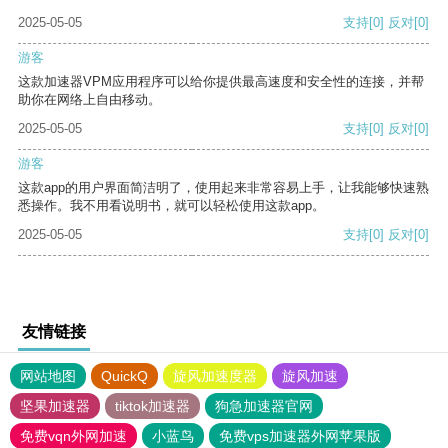
2025-05-05
支持
[0]
反对
[0]
游客
这款加速器VPM应用程序可以给你提供最高速度和安全性的连接，并帮
助你在网络上自由移动。
2025-05-05
支持
[0]
反对
[0]
游客
这款app的用户界面简洁明了，使用起来非常容易上手，让我能够快速熟
悉操作。我不用看说明书，就可以轻松使用这款app。
2025-05-05
支持
[0]
反对
[0]
友情链接
网站地图
QuickQ
旋风加速度器
旋风加速
坚果加速器
tiktok加速器
狗急加速器官网
免费vqn外网加速
小蓝鸟
免费vps加速器外网苹果版