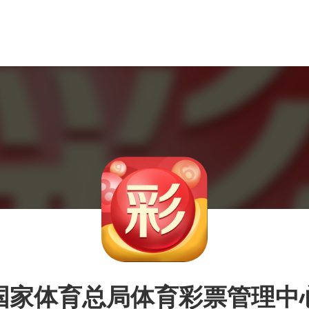
国家体育总局体育彩票管理中