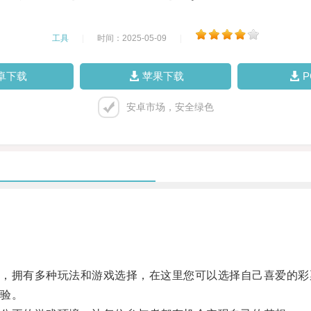
工具
|
时间：2025-05-09
|
卓下载
苹果下载
安卓市场，安全绿色
拥有多种玩法和游戏选择，在这里您可以选择自己喜爱的彩
验。