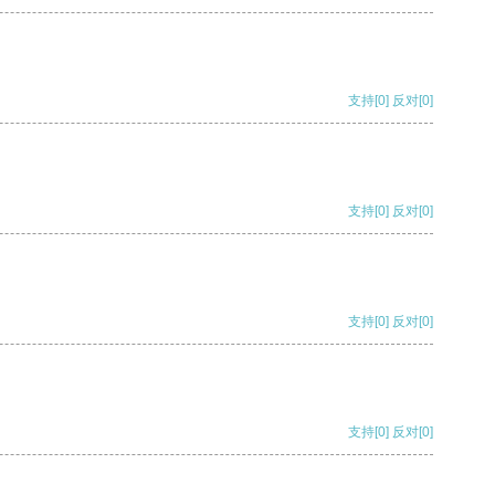
支持
[0]
反对
[0]
支持
[0]
反对
[0]
支持
[0]
反对
[0]
支持
[0]
反对
[0]