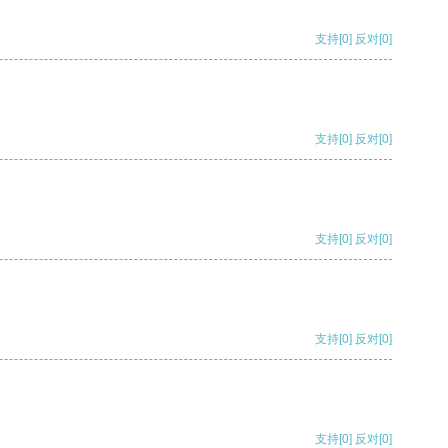
支持
[0]
反对
[0]
支持
[0]
反对
[0]
支持
[0]
反对
[0]
支持
[0]
反对
[0]
支持
[0]
反对
[0]