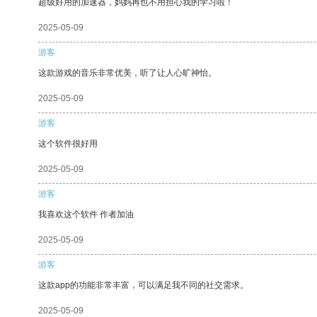
超级好用的加速器，妈妈再也不用担心我的学习啦！
2025-05-09
游客
这款游戏的音乐非常优美，听了让人心旷神怡。
2025-05-09
游客
这个软件很好用
2025-05-09
游客
我喜欢这个软件 作者加油
2025-05-09
游客
这款app的功能非常丰富，可以满足我不同的社交需求。
2025-05-09