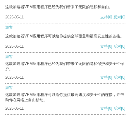
这款加速器VPM应用程序已经为我们带来了无限的隐私和自由。
2025-05-11
支持
[0]
反对
[0]
游客
这款加速器VPM应用程序可以给你提供全球覆盖和最高安全性的连接。
2025-05-11
支持
[0]
反对
[0]
游客
这款加速器VPM应用程序已经为我们带来了无限的隐私保护和安全性保
护。
2025-05-11
支持
[0]
反对
[0]
游客
这款加速器VPM应用程序可以给你提供最高速度和安全性的连接，并帮
助你在网络上自由移动。
2025-05-11
支持
[0]
反对
[0]