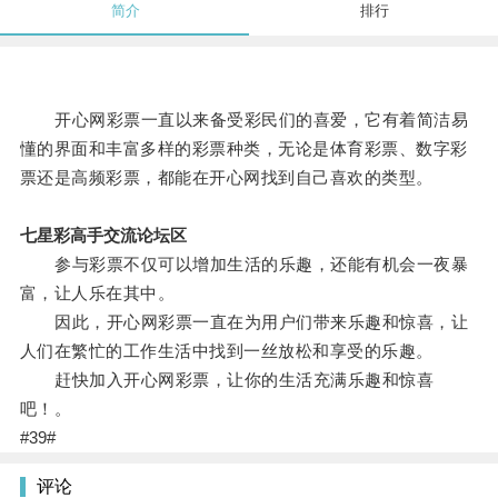
简介
排行
开心网彩票一直以来备受彩民们的喜爱，它有着简洁易
懂的界面和丰富多样的彩票种类，无论是体育彩票、数字彩
票还是高频彩票，都能在开心网找到自己喜欢的类型。
七星彩高手交流论坛区
参与彩票不仅可以增加生活的乐趣，还能有机会一夜暴
富，让人乐在其中。
因此，开心网彩票一直在为用户们带来乐趣和惊喜，让
人们在繁忙的工作生活中找到一丝放松和享受的乐趣。
赶快加入开心网彩票，让你的生活充满乐趣和惊喜
吧！。
#39#
评论