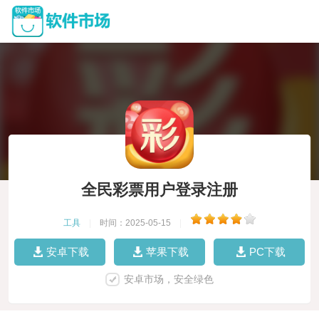
全民彩票用户登录注册
工具
|
时间：2025-05-15
|
安卓下载
苹果下载
PC下载
安卓市场，安全绿色