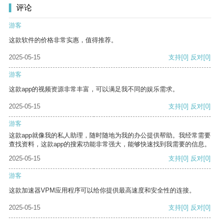
评论
游客
这款软件的价格非常实惠，值得推荐。
2025-05-15
支持
[0]
反对
[0]
游客
这款app的视频资源非常丰富，可以满足我不同的娱乐需求。
2025-05-15
支持
[0]
反对
[0]
游客
这款app就像我的私人助理，随时随地为我的办公提供帮助。我经常需要
查找资料，这款app的搜索功能非常强大，能够快速找到我需要的信息。
2025-05-15
支持
[0]
反对
[0]
游客
这款加速器VPM应用程序可以给你提供最高速度和安全性的连接。
2025-05-15
支持
[0]
反对
[0]