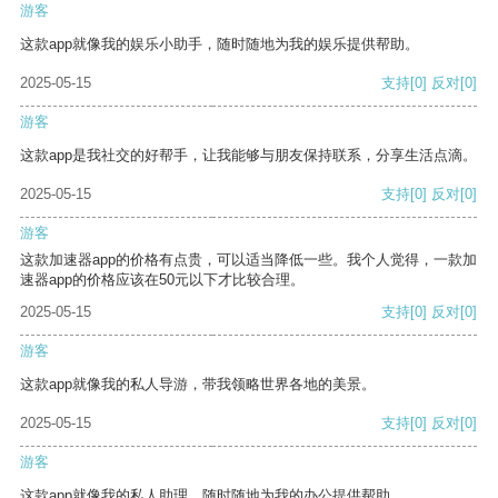
游客
这款app就像我的娱乐小助手，随时随地为我的娱乐提供帮助。
2025-05-15
支持
[0]
反对
[0]
游客
这款app是我社交的好帮手，让我能够与朋友保持联系，分享生活点滴。
2025-05-15
支持
[0]
反对
[0]
游客
这款加速器app的价格有点贵，可以适当降低一些。我个人觉得，一款加
速器app的价格应该在50元以下才比较合理。
2025-05-15
支持
[0]
反对
[0]
游客
这款app就像我的私人导游，带我领略世界各地的美景。
2025-05-15
支持
[0]
反对
[0]
游客
这款app就像我的私人助理，随时随地为我的办公提供帮助。