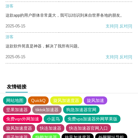
游客
这款app的用户群体非常庞大，我可以结识到来自世界各地的朋友。
2025-05-15
支持
[0]
反对
[0]
游客
这款软件简直是神器，解决了我所有问题。
2025-05-15
支持
[0]
反对
[0]
友情链接
网站地图
QuickQ
旋风加速度器
旋风加速
坚果加速器
tiktok加速器
狗急加速器官网
免费vqn外网加速
小蓝鸟
免费vps加速器外网苹果版
旋风加速度器
快连加速器
快连加速器官网入口
原子加速器
快鸭加速器
旋风加速度器
外网网址导航