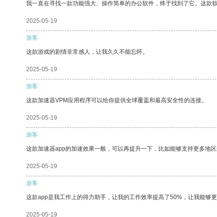
我一直在寻找一款功能强大、操作简单的办公软件，终于找到了它。这款
2025-05-19
游客
这款游戏的剧情非常感人，让我久久不能忘怀。
2025-05-19
游客
这款加速器VPM应用程序可以给你提供全球覆盖和最高安全性的连接。
2025-05-19
游客
这款加速器app的加速效果一般，可以再提升一下，比如能够支持更多地
2025-05-19
游客
这款app是我工作上的得力助手，让我的工作效率提高了50%，让我能够
2025-05-19