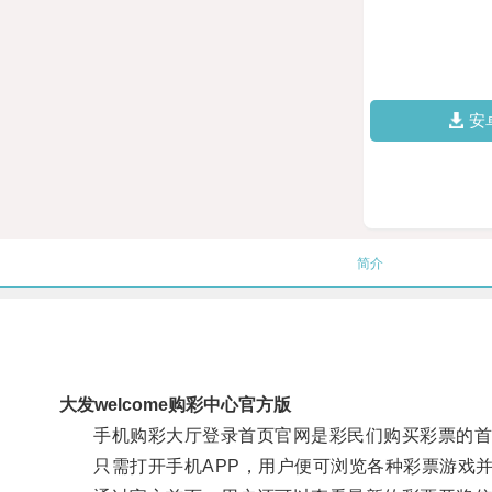
安
简介
大发welcome购彩中心官方版
手机购彩大厅登录首页官网是彩民们购买彩票的首
只需打开手机APP，用户便可浏览各种彩票游戏并