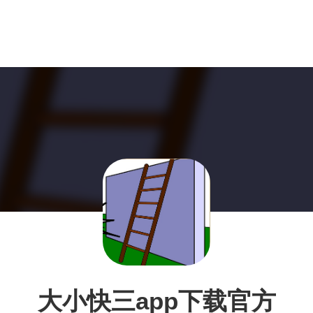
大小快三app下载官方