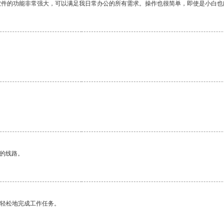
软件的功能非常强大，可以满足我日常办公的所有需求。操作也很简单，即使是小白也
区的线路。
更轻松地完成工作任务。