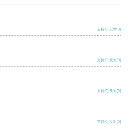
支持
[0]
反对
[0]
支持
[0]
反对
[0]
支持
[0]
反对
[0]
支持
[0]
反对
[0]