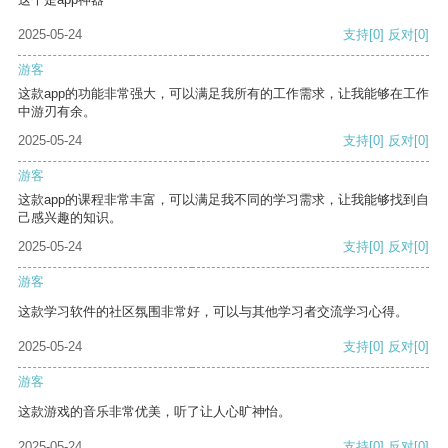
2025-05-24
支持
[0]
反对
[0]
游客
这款app的功能非常强大，可以满足我所有的工作需求，让我能够在工作
中游刃有余。
2025-05-24
支持
[0]
反对
[0]
游客
这款app的课程非常丰富，可以满足我不同的学习需求，让我能够找到自
己感兴趣的知识。
2025-05-24
支持
[0]
反对
[0]
游客
这款学习软件的社区氛围非常好，可以与其他学习者交流学习心得。
2025-05-24
支持
[0]
反对
[0]
游客
这款游戏的音乐非常优美，听了让人心旷神怡。
2025-05-24
支持
[0]
反对
[0]