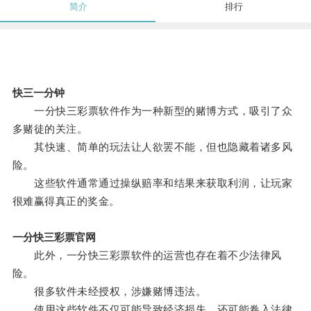
简介
排行
快三一分钟
一分快三彩票软件作为一种新型的赌博方式，吸引了众
多赌徒的关注。
其快速、简单的玩法让人欲罢不能，但也隐藏着诸多风
险。
这些软件通常通过操纵赔率和结果来获取利润，让玩家
很难赢得真正的奖金。
一分快三彩票官网
此外，一分快三彩票软件的运营也存在着不少法律风
险。
很多软件未经授权，涉嫌赌博违法。
使用这些软件不仅可能导致经济损失，还可能卷入法律