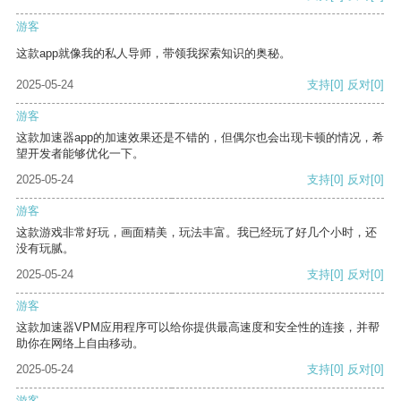
游客
这款app就像我的私人导师，带领我探索知识的奥秘。
2025-05-24
支持
[0]
反对
[0]
游客
这款加速器app的加速效果还是不错的，但偶尔也会出现卡顿的情况，希
望开发者能够优化一下。
2025-05-24
支持
[0]
反对
[0]
游客
这款游戏非常好玩，画面精美，玩法丰富。我已经玩了好几个小时，还
没有玩腻。
2025-05-24
支持
[0]
反对
[0]
游客
这款加速器VPM应用程序可以给你提供最高速度和安全性的连接，并帮
助你在网络上自由移动。
2025-05-24
支持
[0]
反对
[0]
游客