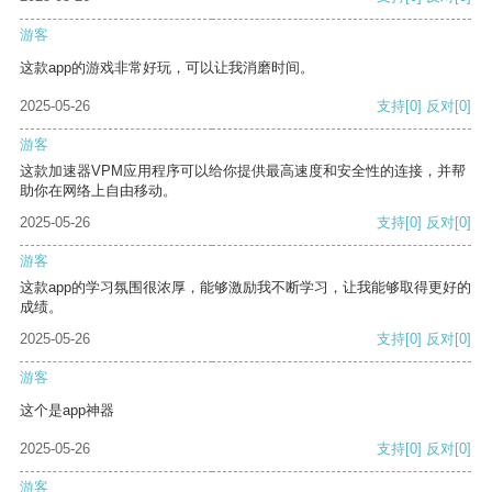
游客
这款app的游戏非常好玩，可以让我消磨时间。
2025-05-26
支持
[0]
反对
[0]
游客
这款加速器VPM应用程序可以给你提供最高速度和安全性的连接，并帮
助你在网络上自由移动。
2025-05-26
支持
[0]
反对
[0]
游客
这款app的学习氛围很浓厚，能够激励我不断学习，让我能够取得更好的
成绩。
2025-05-26
支持
[0]
反对
[0]
游客
这个是app神器
2025-05-26
支持
[0]
反对
[0]
游客