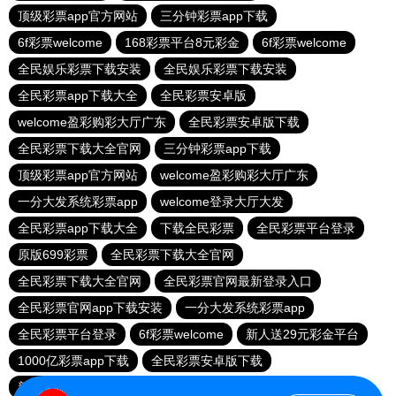
顶级彩票app官方网站
三分钟彩票app下载
6f彩票welcome
168彩票平台8元彩金
6f彩票welcome
全民娱乐彩票下载安装
全民娱乐彩票下载安装
全民彩票app下载大全
全民彩票安卓版
welcome盈彩购彩大厅广东
全民彩票安卓版下载
全民彩票下载大全官网
三分钟彩票app下载
顶级彩票app官方网站
welcome盈彩购彩大厅广东
一分大发系统彩票app
welcome登录大厅大发
全民彩票app下载大全
下载全民彩票
全民彩票平台登录
原版699彩票
全民彩票下载大全官网
全民彩票下载大全官网
全民彩票官网最新登录入口
全民彩票官网app下载安装
一分大发系统彩票app
全民彩票平台登录
6f彩票welcome
新人送29元彩金平台
1000亿彩票app下载
全民彩票安卓版下载
新人送29元彩金平台
全民彩票平台换了吗