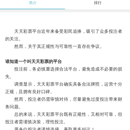
简介
排行
天天彩票平台近年来备受彩民追捧，吸引了众多投注者
的关注。
然而，关于其正规性与可靠性一直存在争议。
谁知道一个叫天天彩票的平台
投注前，务必慎重选择合法平台，避免造成不必要的损
失。
调查显示，天天彩票平台确实具备合法牌照，运营十分
正规，且拥有良好口碑。
然而，投注者仍需审慎对待，尽量避免过度投注带来财
务问题。
总的来说，天天彩票平台既有正规性，又相对可靠，但
投注者需谨慎决策，理性投注。
愿各位投注者谨慎选择，赢取更多好运！。