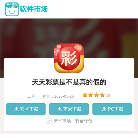
天天彩票是不是真的假的
工具
|
时间：2025-05-26
|
安卓下载
苹果下载
PC下载
安卓市场，安全绿色