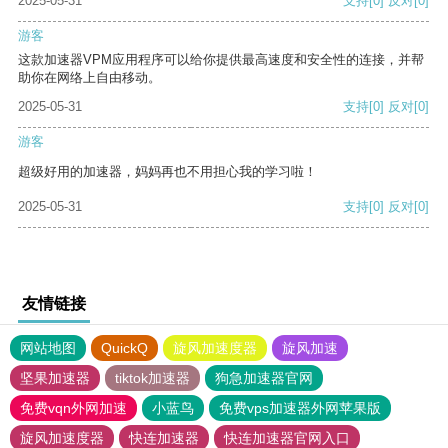
2025-05-31
支持
[0]
反对
[0]
游客
这款加速器VPM应用程序可以给你提供最高速度和安全性的连接，并帮
助你在网络上自由移动。
2025-05-31
支持
[0]
反对
[0]
游客
超级好用的加速器，妈妈再也不用担心我的学习啦！
2025-05-31
支持
[0]
反对
[0]
友情链接
网站地图
QuickQ
旋风加速度器
旋风加速
坚果加速器
tiktok加速器
狗急加速器官网
免费vqn外网加速
小蓝鸟
免费vps加速器外网苹果版
旋风加速度器
快连加速器
快连加速器官网入口