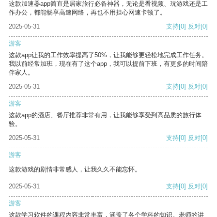
这款加速器app简直是居家旅行必备神器，无论是看视频、玩游戏还是工
作办公，都能畅享高速网络，再也不用担心网速卡顿了。
2025-05-31
支持
[0]
反对
[0]
游客
这款app让我的工作效率提高了50%，让我能够更轻松地完成工作任务。
我以前经常加班，现在有了这个app，我可以提前下班，有更多的时间陪
伴家人。
2025-05-31
支持
[0]
反对
[0]
游客
这款app的酒店、餐厅推荐非常有用，让我能够享受到高品质的旅行体
验。
2025-05-31
支持
[0]
反对
[0]
游客
这款游戏的剧情非常感人，让我久久不能忘怀。
2025-05-31
支持
[0]
反对
[0]
游客
这款学习软件的课程内容非常丰富，涵盖了各个学科的知识。老师的讲