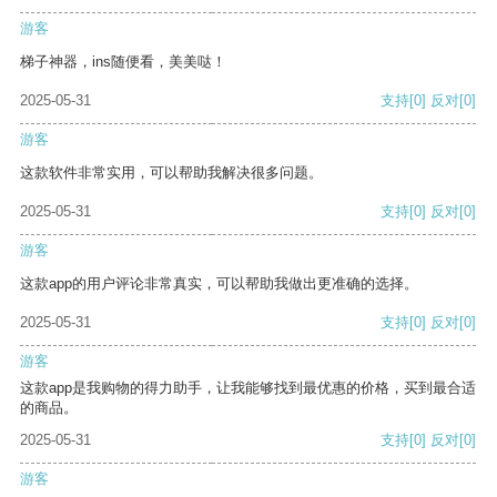
游客
梯子神器，ins随便看，美美哒！
2025-05-31
支持
[0]
反对
[0]
游客
这款软件非常实用，可以帮助我解决很多问题。
2025-05-31
支持
[0]
反对
[0]
游客
这款app的用户评论非常真实，可以帮助我做出更准确的选择。
2025-05-31
支持
[0]
反对
[0]
游客
这款app是我购物的得力助手，让我能够找到最优惠的价格，买到最合适
的商品。
2025-05-31
支持
[0]
反对
[0]
游客