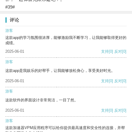
#39#
评论
游客
这款app的学习氛围很浓厚，能够激励我不断学习，让我能够取得更好的
成绩。
2025-06-01
支持
[0]
反对
[0]
游客
这款app是我娱乐的好帮手，让我能够放松身心，享受美好时光。
2025-06-01
支持
[0]
反对
[0]
游客
这款软件的界面设计非常简洁，一目了然。
2025-06-01
支持
[0]
反对
[0]
游客
这款加速器VPM应用程序可以给你提供最高速度和安全性的连接，并帮