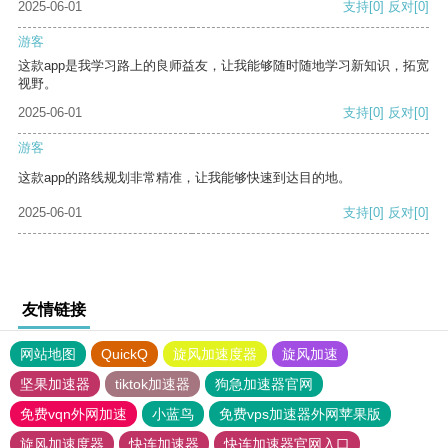
2025-06-01
支持
[0]
反对
[0]
游客
这款app是我学习路上的良师益友，让我能够随时随地学习新知识，拓宽
视野。
2025-06-01
支持
[0]
反对
[0]
游客
这款app的路线规划非常精准，让我能够快速到达目的地。
2025-06-01
支持
[0]
反对
[0]
友情链接
网站地图
QuickQ
旋风加速度器
旋风加速
坚果加速器
tiktok加速器
狗急加速器官网
免费vqn外网加速
小蓝鸟
免费vps加速器外网苹果版
旋风加速度器
快连加速器
快连加速器官网入口