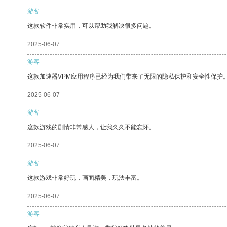
游客
这款软件非常实用，可以帮助我解决很多问题。
2025-06-07
游客
这款加速器VPM应用程序已经为我们带来了无限的隐私保护和安全性保护
2025-06-07
游客
这款游戏的剧情非常感人，让我久久不能忘怀。
2025-06-07
游客
这款游戏非常好玩，画面精美，玩法丰富。
2025-06-07
游客