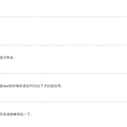
中游刃有余。
器app的价格应该在50元以下才比较合理。
望开发者能够优化一下。