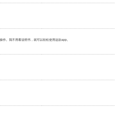
操作。我不用看说明书，就可以轻松使用这款app。