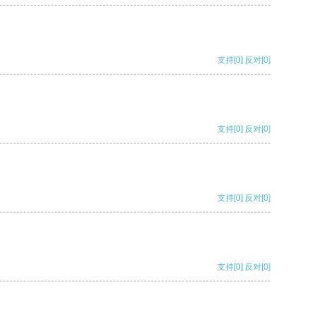
支持
[0]
反对
[0]
支持
[0]
反对
[0]
支持
[0]
反对
[0]
支持
[0]
反对
[0]