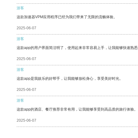
游客
这款加速器VPM应用程序已经为我们带来了无限的流畅体验。
2025-06-07
游客
这款app的用户界面简洁明了，使用起来非常容易上手，让我能够快速熟悉
2025-06-07
游客
这款app是我娱乐的好帮手，让我能够放松身心，享受美好时光。
2025-06-07
游客
这款app的酒店、餐厅推荐非常有用，让我能够享受到高品质的旅行体验。
2025-06-07