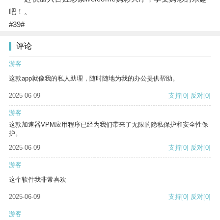
吧！。
#39#
评论
游客
这款app就像我的私人助理，随时随地为我的办公提供帮助。
2025-06-09
支持
[0]
反对
[0]
游客
这款加速器VPM应用程序已经为我们带来了无限的隐私保护和安全性保
护。
2025-06-09
支持
[0]
反对
[0]
游客
这个软件我非常喜欢
2025-06-09
支持
[0]
反对
[0]
游客