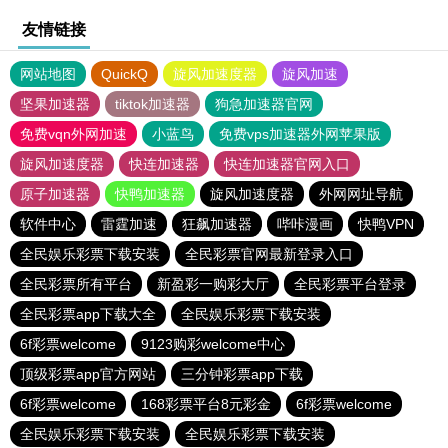
友情链接
网站地图
QuickQ
旋风加速度器
旋风加速
坚果加速器
tiktok加速器
狗急加速器官网
免费vqn外网加速
小蓝鸟
免费vps加速器外网苹果版
旋风加速度器
快连加速器
快连加速器官网入口
原子加速器
快鸭加速器
旋风加速度器
外网网址导航
软件中心
雷霆加速
狂飙加速器
哔咔漫画
快鸭VPN
全民娱乐彩票下载安装
全民彩票官网最新登录入口
全民彩票所有平台
新盈彩一购彩大厅
全民彩票平台登录
全民彩票app下载大全
全民娱乐彩票下载安装
6f彩票welcome
9123购彩welcome中心
顶级彩票app官方网站
三分钟彩票app下载
6f彩票welcome
168彩票平台8元彩金
6f彩票welcome
全民娱乐彩票下载安装
全民娱乐彩票下载安装