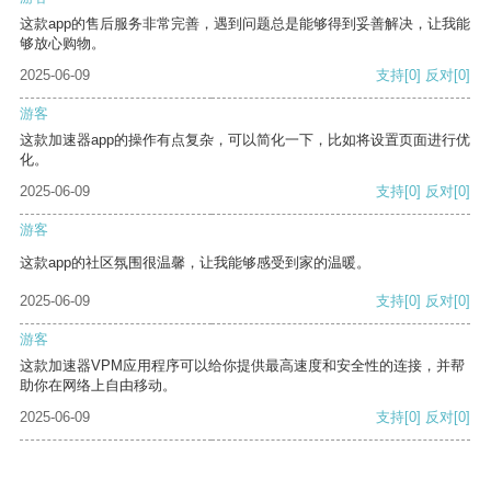
这款app的售后服务非常完善，遇到问题总是能够得到妥善解决，让我能
够放心购物。
2025-06-09
支持
[0]
反对
[0]
游客
这款加速器app的操作有点复杂，可以简化一下，比如将设置页面进行优
化。
2025-06-09
支持
[0]
反对
[0]
游客
这款app的社区氛围很温馨，让我能够感受到家的温暖。
2025-06-09
支持
[0]
反对
[0]
游客
这款加速器VPM应用程序可以给你提供最高速度和安全性的连接，并帮
助你在网络上自由移动。
2025-06-09
支持
[0]
反对
[0]