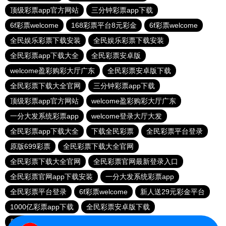
顶级彩票app官方网站
三分钟彩票app下载
6f彩票welcome
168彩票平台8元彩金
6f彩票welcome
全民娱乐彩票下载安装
全民娱乐彩票下载安装
全民彩票app下载大全
全民彩票安卓版
welcome盈彩购彩大厅广东
全民彩票安卓版下载
全民彩票下载大全官网
三分钟彩票app下载
顶级彩票app官方网站
welcome盈彩购彩大厅广东
一分大发系统彩票app
welcome登录大厅大发
全民彩票app下载大全
下载全民彩票
全民彩票平台登录
原版699彩票
全民彩票下载大全官网
全民彩票下载大全官网
全民彩票官网最新登录入口
全民彩票官网app下载安装
一分大发系统彩票app
全民彩票平台登录
6f彩票welcome
新人送29元彩金平台
1000亿彩票app下载
全民彩票安卓版下载
新人送29元彩金平台
全民彩票平台换了吗