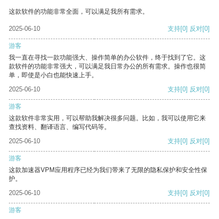
这款软件的功能非常全面，可以满足我所有需求。
2025-06-10
支持
[0]
反对
[0]
游客
我一直在寻找一款功能强大、操作简单的办公软件，终于找到了它。这
款软件的功能非常强大，可以满足我日常办公的所有需求。操作也很简
单，即使是小白也能快速上手。
2025-06-10
支持
[0]
反对
[0]
游客
这款软件非常实用，可以帮助我解决很多问题。比如，我可以使用它来
查找资料、翻译语言、编写代码等。
2025-06-10
支持
[0]
反对
[0]
游客
这款加速器VPM应用程序已经为我们带来了无限的隐私保护和安全性保
护。
2025-06-10
支持
[0]
反对
[0]
游客