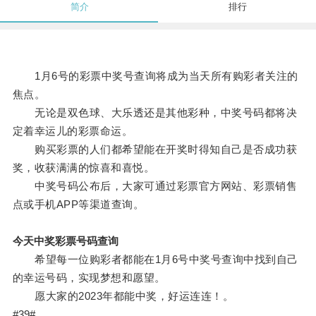
简介
排行
1月6号的彩票中奖号查询将成为当天所有购彩者关注的
焦点。
无论是双色球、大乐透还是其他彩种，中奖号码都将决
定着幸运儿的彩票命运。
购买彩票的人们都希望能在开奖时得知自己是否成功获
奖，收获满满的惊喜和喜悦。
中奖号码公布后，大家可通过彩票官方网站、彩票销售
点或手机APP等渠道查询。
今天中奖彩票号码查询
希望每一位购彩者都能在1月6号中奖号查询中找到自己
的幸运号码，实现梦想和愿望。
愿大家的2023年都能中奖，好运连连！。
#39#