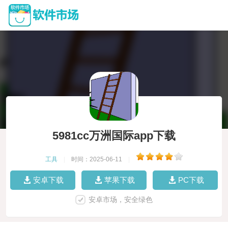
5981cc万洲国际app下载
工具
|
时间：2025-06-11
|
安卓下载
苹果下载
PC下载
安卓市场，安全绿色