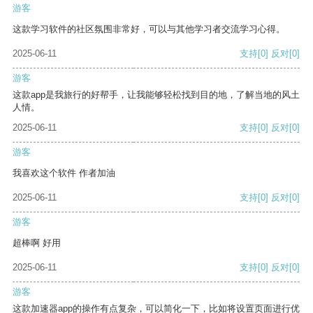
游客
这款学习软件的社区氛围非常好，可以与其他学习者交流学习心得。
2025-06-11
支持
[0]
反对
[0]
游客
这款app是我旅行的好帮手，让我能够轻松找到目的地，了解当地的风土
人情。
2025-06-11
支持
[0]
反对
[0]
游客
我喜欢这个软件 作者加油
2025-06-11
支持
[0]
反对
[0]
游客
超棒啊 好用
2025-06-11
支持
[0]
反对
[0]
游客
这款加速器app的操作有点复杂，可以简化一下，比如将设置页面进行优