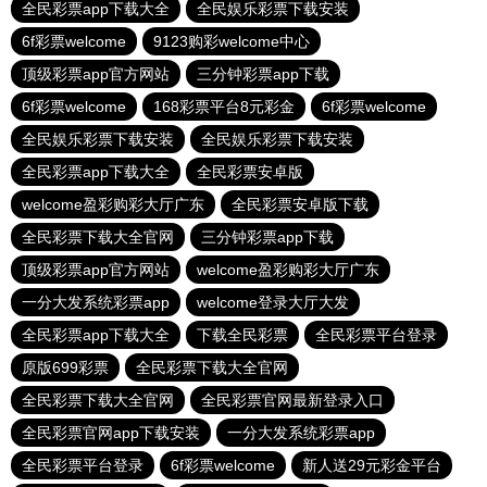
全民彩票app下载大全
全民娱乐彩票下载安装
6f彩票welcome
9123购彩welcome中心
顶级彩票app官方网站
三分钟彩票app下载
6f彩票welcome
168彩票平台8元彩金
6f彩票welcome
全民娱乐彩票下载安装
全民娱乐彩票下载安装
全民彩票app下载大全
全民彩票安卓版
welcome盈彩购彩大厅广东
全民彩票安卓版下载
全民彩票下载大全官网
三分钟彩票app下载
顶级彩票app官方网站
welcome盈彩购彩大厅广东
一分大发系统彩票app
welcome登录大厅大发
全民彩票app下载大全
下载全民彩票
全民彩票平台登录
原版699彩票
全民彩票下载大全官网
全民彩票下载大全官网
全民彩票官网最新登录入口
全民彩票官网app下载安装
一分大发系统彩票app
全民彩票平台登录
6f彩票welcome
新人送29元彩金平台