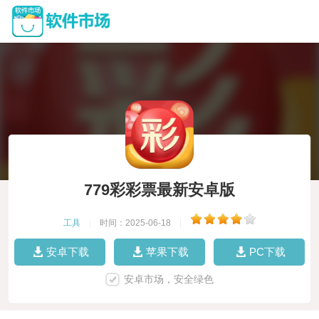
779彩彩票最新安卓版
工具
|
时间：2025-06-18
|
安卓下载
苹果下载
PC下载
安卓市场，安全绿色