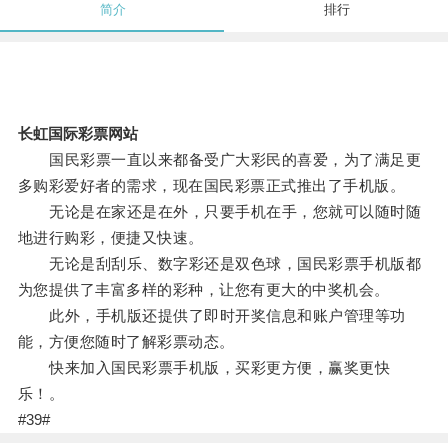
简介
排行
长虹国际彩票网站
国民彩票一直以来都备受广大彩民的喜爱，为了满足更
多购彩爱好者的需求，现在国民彩票正式推出了手机版。
无论是在家还是在外，只要手机在手，您就可以随时随
地进行购彩，便捷又快速。
无论是刮刮乐、数字彩还是双色球，国民彩票手机版都
为您提供了丰富多样的彩种，让您有更大的中奖机会。
此外，手机版还提供了即时开奖信息和账户管理等功
能，方便您随时了解彩票动态。
快来加入国民彩票手机版，买彩更方便，赢奖更快
乐！。
#39#