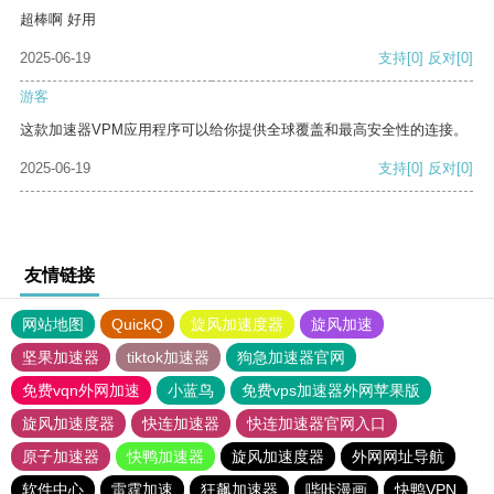
超棒啊 好用
2025-06-19
支持
[0]
反对
[0]
游客
这款加速器VPM应用程序可以给你提供全球覆盖和最高安全性的连接。
2025-06-19
支持
[0]
反对
[0]
友情链接
网站地图
QuickQ
旋风加速度器
旋风加速
坚果加速器
tiktok加速器
狗急加速器官网
免费vqn外网加速
小蓝鸟
免费vps加速器外网苹果版
旋风加速度器
快连加速器
快连加速器官网入口
原子加速器
快鸭加速器
旋风加速度器
外网网址导航
软件中心
雷霆加速
狂飙加速器
哔咔漫画
快鸭VPN