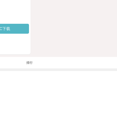
PC下载
排行