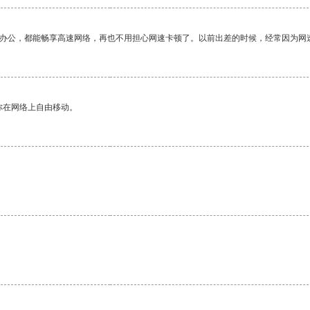
作办公，都能畅享高速网络，再也不用担心网速卡顿了。以前出差的时候，经常因为网
你在网络上自由移动。
。