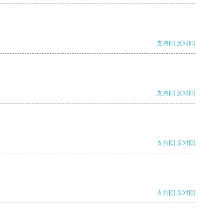
支持
[0]
反对
[0]
支持
[0]
反对
[0]
支持
[0]
反对
[0]
支持
[0]
反对
[0]