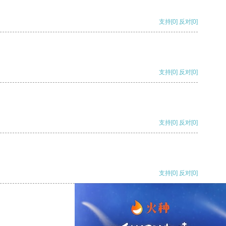
支持
[0]
反对
[0]
支持
[0]
反对
[0]
支持
[0]
反对
[0]
支持
[0]
反对
[0]
支持
[0]
反对
[0]