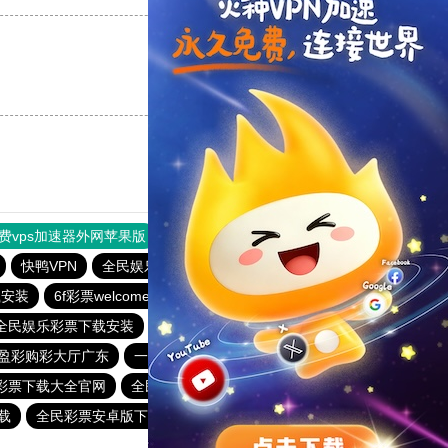
支持
[0]
反对
[0]
费vps加速器外网苹果版
旋风加速度器
快连加速器
快鸭VPN
全民娱乐彩票下载安装
载安装
6f彩票welcome
9123购彩welcome中心
全民娱乐彩票下载安装
全民彩票app下载大全
全民彩票安卓版
me盈彩购彩大厅广东
一分大发系统彩票app
彩票下载大全官网
全民彩票官网最新登录入口
下载
全民彩票安卓版下载
新人送29元彩金平台