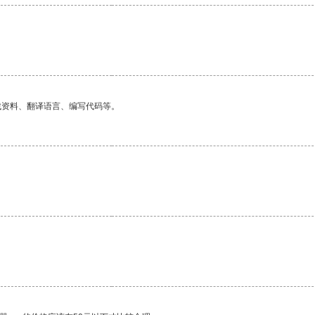
找资料、翻译语言、编写代码等。