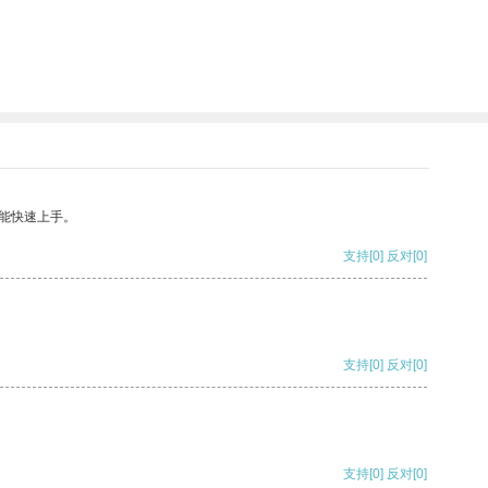
能快速上手。
支持
[0]
反对
[0]
支持
[0]
反对
[0]
支持
[0]
反对
[0]