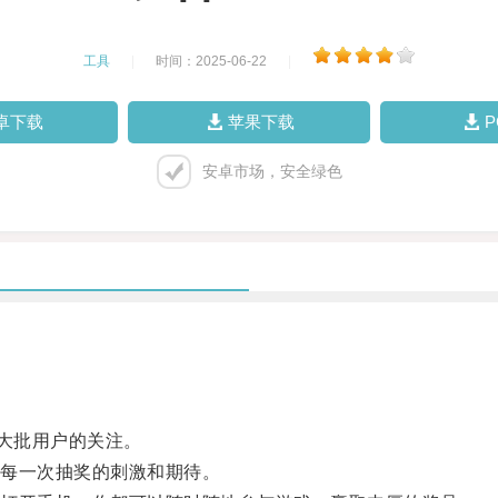
工具
|
时间：2025-06-22
|
卓下载
苹果下载
安卓市场，安全绿色
大批用户的关注。
每一次抽奖的刺激和期待。