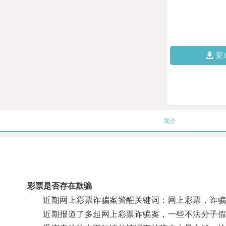
安
简介
彩票是否存在欺骗
近期网上彩票诈骗案警醒关键词：网上彩票，诈骗案
近期报道了多起网上彩票诈骗案，一些不法分子假扮