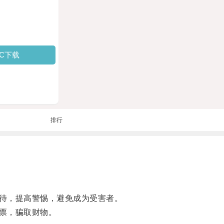
PC下载
排行
待，提高警惕，避免成为受害者。
票，骗取财物。