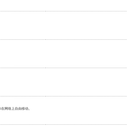
你在网络上自由移动。