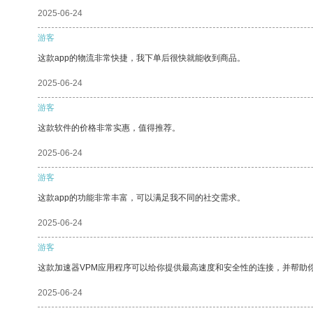
2025-06-24
游客
这款app的物流非常快捷，我下单后很快就能收到商品。
2025-06-24
游客
这款软件的价格非常实惠，值得推荐。
2025-06-24
游客
这款app的功能非常丰富，可以满足我不同的社交需求。
2025-06-24
游客
这款加速器VPM应用程序可以给你提供最高速度和安全性的连接，并帮助
2025-06-24