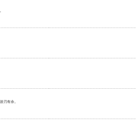
。
中游刃有余。