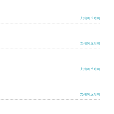
支持
[0]
反对
[0]
支持
[0]
反对
[0]
支持
[0]
反对
[0]
支持
[0]
反对
[0]