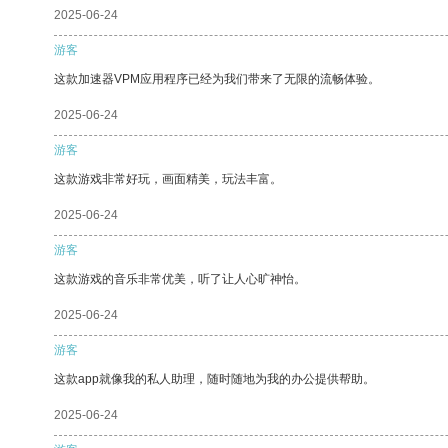
2025-06-24
游客
这款加速器VPM应用程序已经为我们带来了无限的流畅体验。
2025-06-24
游客
这款游戏非常好玩，画面精美，玩法丰富。
2025-06-24
游客
这款游戏的音乐非常优美，听了让人心旷神怡。
2025-06-24
游客
这款app就像我的私人助理，随时随地为我的办公提供帮助。
2025-06-24