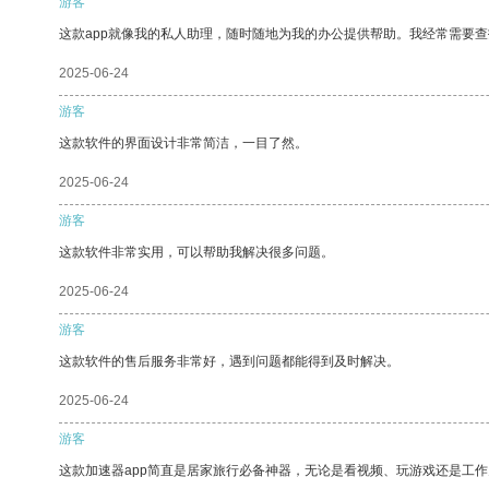
游客
这款app就像我的私人助理，随时随地为我的办公提供帮助。我经常需要查
2025-06-24
游客
这款软件的界面设计非常简洁，一目了然。
2025-06-24
游客
这款软件非常实用，可以帮助我解决很多问题。
2025-06-24
游客
这款软件的售后服务非常好，遇到问题都能得到及时解决。
2025-06-24
游客
这款加速器app简直是居家旅行必备神器，无论是看视频、玩游戏还是工