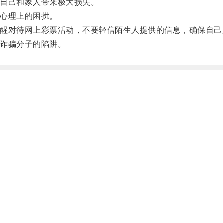
自己和家人带来极大损失。
心理上的困扰。
对待网上彩票活动，不要轻信陌生人提供的信息，确保自己
诈骗分子的陷阱。