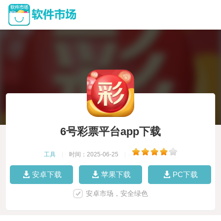
6号彩票平台app下载
工具
|
时间：2025-06-25
|
安卓下载
苹果下载
PC下载
安卓市场，安全绿色