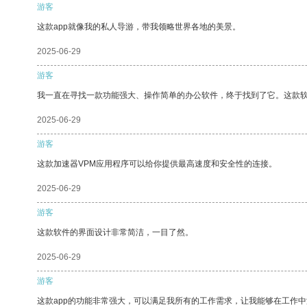
游客
这款app就像我的私人导游，带我领略世界各地的美景。
2025-06-29
游客
我一直在寻找一款功能强大、操作简单的办公软件，终于找到了它。这款
2025-06-29
游客
这款加速器VPM应用程序可以给你提供最高速度和安全性的连接。
2025-06-29
游客
这款软件的界面设计非常简洁，一目了然。
2025-06-29
游客
这款app的功能非常强大，可以满足我所有的工作需求，让我能够在工作