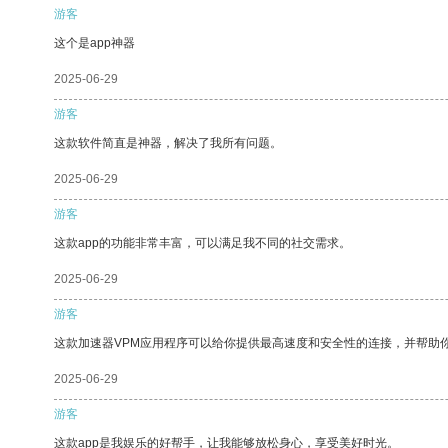
游客
这个是app神器
2025-06-29
游客
这款软件简直是神器，解决了我所有问题。
2025-06-29
游客
这款app的功能非常丰富，可以满足我不同的社交需求。
2025-06-29
游客
这款加速器VPM应用程序可以给你提供最高速度和安全性的连接，并帮助
2025-06-29
游客
这款app是我娱乐的好帮手，让我能够放松身心，享受美好时光。