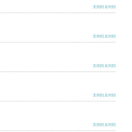
支持
[0]
反对
[0]
支持
[0]
反对
[0]
支持
[0]
反对
[0]
支持
[0]
反对
[0]
支持
[0]
反对
[0]