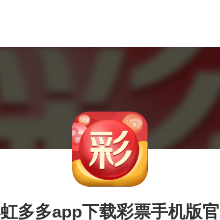
虹多多app下载彩票手机版