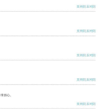
支持
[0]
反对
[0]
支持
[0]
反对
[0]
支持
[0]
反对
[0]
支持
[0]
反对
[0]
非常担心。
支持
[0]
反对
[0]