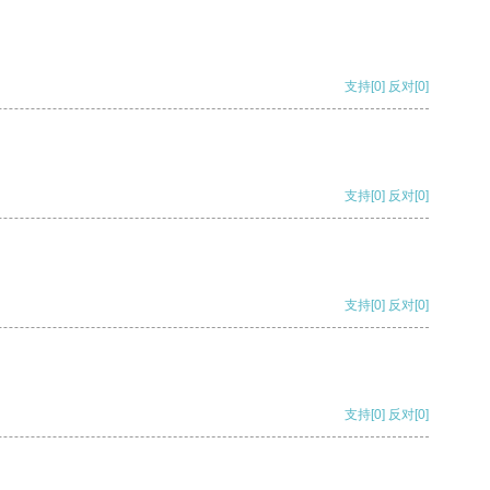
支持
[0]
反对
[0]
支持
[0]
反对
[0]
支持
[0]
反对
[0]
支持
[0]
反对
[0]