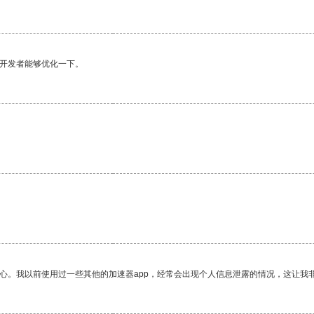
望开发者能够优化一下。
。
放心。我以前使用过一些其他的加速器app，经常会出现个人信息泄露的情况，这让我