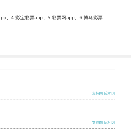
、4.彩宝彩票app、5.彩票网app、6.博马彩票
支持
[0]
反对
[0]
支持
[0]
反对
[0]