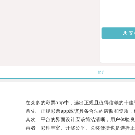
安
简介
在众多的彩票app中，选出正规且值得信赖的十佳
首先，正规彩票app应该具备合法的牌照和资质，
其次，平台的界面设计应该简洁清晰，用户体验良
再者，彩种丰富、开奖公平、兑奖便捷也是选择正规