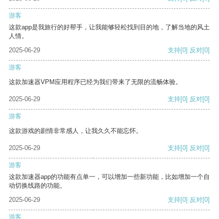
游客
这款app是我旅行的好帮手，让我能够轻松找到目的地，了解当地的风土
人情。
2025-06-29
支持
[0]
反对
[0]
游客
这款加速器VPM应用程序已经为我们带来了无限的流畅体验。
2025-06-29
支持
[0]
反对
[0]
游客
这款游戏的剧情非常感人，让我久久不能忘怀。
2025-06-29
支持
[0]
反对
[0]
游客
这款加速器app的功能有点单一，可以增加一些新功能，比如增加一个自
动切换线路的功能。
2025-06-29
支持
[0]
反对
[0]
游客