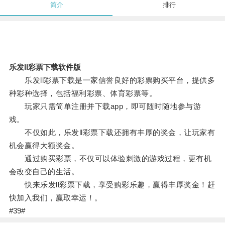
简介
排行
乐发ll彩票下载软件版
乐发ll彩票下载是一家信誉良好的彩票购买平台，提供多
种彩种选择，包括福利彩票、体育彩票等。
玩家只需简单注册并下载app，即可随时随地参与游
戏。
不仅如此，乐发ll彩票下载还拥有丰厚的奖金，让玩家有
机会赢得大额奖金。
通过购买彩票，不仅可以体验刺激的游戏过程，更有机
会改变自己的生活。
快来乐发ll彩票下载，享受购彩乐趣，赢得丰厚奖金！赶
快加入我们，赢取幸运！。
#39#