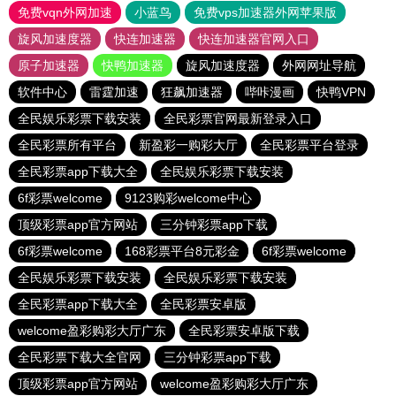
免费vqn外网加速
小蓝鸟
免费vps加速器外网苹果版
旋风加速度器
快连加速器
快连加速器官网入口
原子加速器
快鸭加速器
旋风加速度器
外网网址导航
软件中心
雷霆加速
狂飙加速器
哔咔漫画
快鸭VPN
全民娱乐彩票下载安装
全民彩票官网最新登录入口
全民彩票所有平台
新盈彩一购彩大厅
全民彩票平台登录
全民彩票app下载大全
全民娱乐彩票下载安装
6f彩票welcome
9123购彩welcome中心
顶级彩票app官方网站
三分钟彩票app下载
6f彩票welcome
168彩票平台8元彩金
6f彩票welcome
全民娱乐彩票下载安装
全民娱乐彩票下载安装
全民彩票app下载大全
全民彩票安卓版
welcome盈彩购彩大厅广东
全民彩票安卓版下载
全民彩票下载大全官网
三分钟彩票app下载
顶级彩票app官方网站
welcome盈彩购彩大厅广东