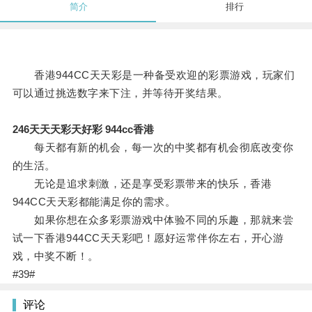
简介
排行
香港944CC天天彩是一种备受欢迎的彩票游戏，玩家们
可以通过挑选数字来下注，并等待开奖结果。
246天天天彩天好彩 944cc香港
每天都有新的机会，每一次的中奖都有机会彻底改变你
的生活。
无论是追求刺激，还是享受彩票带来的快乐，香港
944CC天天彩都能满足你的需求。
如果你想在众多彩票游戏中体验不同的乐趣，那就来尝
试一下香港944CC天天彩吧！愿好运常伴你左右，开心游
戏，中奖不断！。
#39#
评论