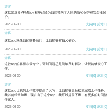
游客
这款加速器VPM应用程序已经为我们带来了无限的隐私保护和安全性保
护。
2025-06-30
支持
[0]
反对
[0]
游客
这款app就像我的财务顾问，让我能够省钱又省心。
2025-06-30
支持
[0]
反对
[0]
游客
这款app的客服非常专业，遇到问题总是能够及时解决，让我能够安心工
作。
2025-06-30
支持
[0]
反对
[0]
游客
这款app让我的工作效率提高了50%，让我能够更轻松地完成工作任务。
我以前经常加班，现在有了这个app，我可以提前下班，有更多的时间陪
伴家人。
2025-06-30
支持
[0]
反对
[0]