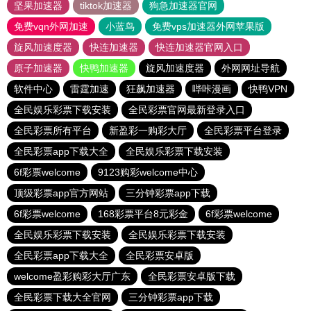
坚果加速器
tiktok加速器
狗急加速器官网
免费vqn外网加速
小蓝鸟
免费vps加速器外网苹果版
旋风加速度器
快连加速器
快连加速器官网入口
原子加速器
快鸭加速器
旋风加速度器
外网网址导航
软件中心
雷霆加速
狂飙加速器
哔咔漫画
快鸭VPN
全民娱乐彩票下载安装
全民彩票官网最新登录入口
全民彩票所有平台
新盈彩一购彩大厅
全民彩票平台登录
全民彩票app下载大全
全民娱乐彩票下载安装
6f彩票welcome
9123购彩welcome中心
顶级彩票app官方网站
三分钟彩票app下载
6f彩票welcome
168彩票平台8元彩金
6f彩票welcome
全民娱乐彩票下载安装
全民娱乐彩票下载安装
全民彩票app下载大全
全民彩票安卓版
welcome盈彩购彩大厅广东
全民彩票安卓版下载
全民彩票下载大全官网
三分钟彩票app下载